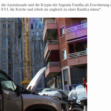
e Apsisfassade und die Krypta der Sagrada Família als Erweiterung d
VI. die Kirche und erhob sie zugleich zu einer Basilica minor“.