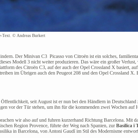
e-Text. © Andreas Burkert
indern. Der Minivan C3 Picasso von Citroën ist ein solches, familien
ieses Modell 3 nicht weiter produzieren. Das wäre ein großer Verlust, 
Plattform des Citroën C3, auf der auch der Opel Crossland X basiert, au
reiben im Übrigen auch den Peugeot 208 und den Opel Crossland X. Be
Öffentlichkeit, seit August ist er nun bei den Händlern in Deutschland 
agen vor der Tür stehen, um ihn für die kommenden zwei Wochen auf H
brachen wir also auf und fuhren kurzerhand Richtung Barcelona. Mit 
ösischen Region Provence, führte der Weg nach Spanien, zur
Basílica i
silika in Barcelona, von Antoni Gaudí im Stil des Modernisme entworfe