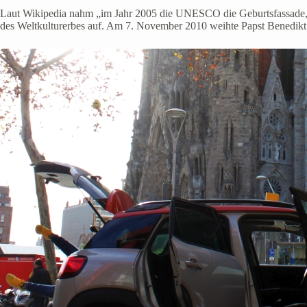
Laut Wikipedia nahm „im Jahr 2005 die UNESCO die Geburtsfassade, di
des Weltkulturerbes auf. Am 7. November 2010 weihte Papst Benedikt X