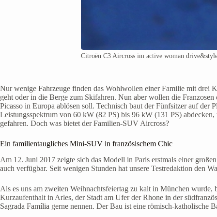
Citroën C3 Aircross im active woman drive&styl
Nur wenige Fahrzeuge finden das Wohlwollen einer Familie mit drei K
geht oder in die Berge zum Skifahren. Nun aber wollen die Franzosen d
Picasso in Europa ablösen soll. Technisch baut der Fünfsitzer auf der 
Leistungsspektrum von 60 kW (82 PS) bis 96 kW (131 PS) abdecken, t
gefahren. Doch was bietet der Familien-SUV Aircross?
Ein familientaugliches Mini-SUV in französischem Chic
Am 12. Juni 2017 zeigte sich das Modell in Paris erstmals einer großen 
auch verfügbar. Seit wenigen Stunden hat unsere Testredaktion den W
Als es uns am zweiten Weihnachtsfeiertag zu kalt in München wurde, 
Kurzaufenthalt in Arles, der Stadt am Ufer der Rhone in der südfranz
Sagrada Família gerne nennen. Der Bau ist eine römisch-katholische Ba