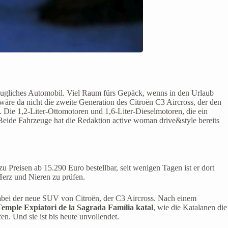
taugliches Automobil. Viel Raum fürs Gepäck, wenns in den Urlaub
wäre da nicht die zweite Generation des Citroën C3 Aircross, der den
f. Die 1,2-Liter-Ottomotoren und 1,6-Liter-Dieselmotoren, die ein
ide Fahrzeuge hat die Redaktion active woman drive&style bereits
zu Preisen ab 15.290 Euro bestellbar, seit wenigen Tagen ist er dort
erz und Nieren zu prüfen.
dabei der neue SUV von Citroën, der C3 Aircross. Nach einem
 Temple Expiatori de la Sagrada Família katal
, wie die Katalanen die
n. Und sie ist bis heute unvollendet.