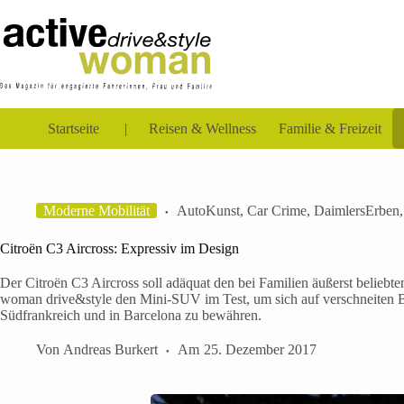
Zum
Inhalt
springen
Startseite
Reisen & Wellness
Familie & Freizeit
Moderne Mobilität
AutoKunst
,
Car Crime
,
DaimlersErben
Citroën C3 Aircross: Expressiv im Design
Der Citroën C3 Aircross soll adäquat den bei Familien äußerst beliebt
woman drive&style den Mini-SUV im Test, um sich auf verschneiten 
Südfrankreich und in Barcelona zu bewähren.
Von
Andreas Burkert
Am
25. Dezember 2017