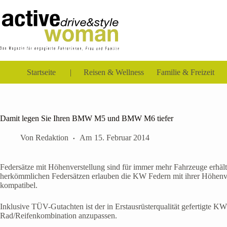
Zum
Inhalt
springen
Startseite
Reisen & Wellness
Familie & Freizeit
Damit legen Sie Ihren BMW M5 und BMW M6 tiefer
Von
Redaktion
Am
15. Februar 2014
Federsätze mit Höhenverstellung sind für immer mehr Fahrzeuge erh
herkömmlichen Federsätzen erlauben die KW Federn mit ihrer Höhenver
kompatibel.
Inklusive TÜV-Gutachten ist der in Erstausrüsterqualität gefertigte KW
Rad/Reifenkombination anzupassen.