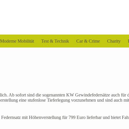
Moderne Mobilität
Test & Technik
Car & Crime
Charity
ältlich. Ab sofort sind die sogenannten KW Gewindefedersätze auch 
stellung eine stufenlose Tieferlegung vorzunehmen und sind auch mit
 Federnsatz mit Höhenverstellung für 799 Euro lieferbar und bietet Fah