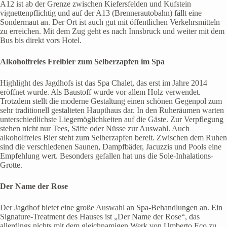
A12 ist ab der Grenze zwischen Kiefersfelden und Kufstein
vignettenpflichtig und auf der A13 (Brennerautobahn) fällt eine
Sondermaut an. Der Ort ist auch gut mit öffentlichen Verkehrsmitteln
zu erreichen. Mit dem Zug geht es nach Innsbruck und weiter mit dem
Bus bis direkt vors Hotel.
Alkoholfreies Freibier zum Selberzapfen im Spa
Highlight des Jagdhofs ist das Spa Chalet, das erst im Jahre 2014
eröffnet wurde. Als Baustoff wurde vor allem Holz verwendet.
Trotzdem stellt die moderne Gestaltung einen schönen Gegenpol zum
sehr traditionell gestalteten Haupthaus dar. In den Ruheräumen warten
unterschiedlichste Liegemöglichkeiten auf die Gäste. Zur Verpflegung
stehen nicht nur Tees, Säfte oder Nüsse zur Auswahl. Auch
alkoholfreies Bier steht zum Selberzapfen bereit. Zwischen dem Ruhen
sind die verschiedenen Saunen, Dampfbäder, Jacuzzis und Pools eine
Empfehlung wert. Besonders gefallen hat uns die Sole-Inhalations-
Grotte.
Der Name der Rose
Der Jagdhof bietet eine große Auswahl an Spa-Behandlungen an. Ein
Signature-Treatment des Hauses ist „Der Name der Rose“, das
allerdings nichts mit dem gleichnamigen Werk von Umberto Eco zu