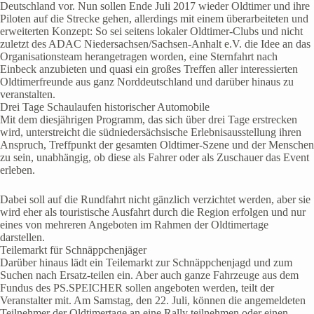
Deutschland vor. Nun sollen Ende Juli 2017 wieder Oldtimer und ihre
Piloten auf die Strecke gehen, allerdings mit einem überarbeiteten und
erweiterten Konzept: So sei seitens lokaler Oldtimer-Clubs und nicht
zuletzt des ADAC Niedersachsen/Sachsen-Anhalt e.V. die Idee an das
Organisationsteam herangetragen worden, eine Sternfahrt nach
Einbeck anzubieten und quasi ein großes Treffen aller interessierten
Oldtimerfreunde aus ganz Norddeutschland und darüber hinaus zu
veranstalten.
Drei Tage Schaulaufen historischer Automobile
Mit dem diesjährigen Programm, das sich über drei Tage erstrecken
wird, unterstreicht die südniedersächsische Erlebnisausstellung ihren
Anspruch, Treffpunkt der gesamten Oldtimer-Szene und der Menschen
zu sein, unabhängig, ob diese als Fahrer oder als Zuschauer das Event
erleben.
Dabei soll auf die Rundfahrt nicht gänzlich verzichtet werden, aber sie
wird eher als touristische Ausfahrt durch die Region erfolgen und nur
eines von mehreren Angeboten im Rahmen der Oldtimertage
darstellen.
Teilemarkt für Schnäppchenjäger
Darüber hinaus lädt ein Teilemarkt zur Schnäppchenjagd und zum
Suchen nach Ersatz-teilen ein. Aber auch ganze Fahrzeuge aus dem
Fundus des PS.SPEICHER sollen angeboten werden, teilt der
Veranstalter mit. Am Samstag, den 22. Juli, können die angemeldeten
Teilnehmer der Oldtimertage an eine Rally teilnehmen oder einen