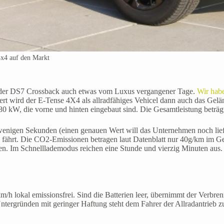
x4 auf den Markt
at der DS7 Crossback auch etwas vom Luxus vergangener Tage.
Wir habe
rt wird der E-Tense 4X4 als allradfähiges Vehicel dann auch das Gelä
0 kW, die vorne und hinten eingebaut sind. Die Gesamtleistung beträg
n wenigen Sekunden (einen genauen Wert will das Unternehmen noch lie
sch fährt. Die CO2-Emissionen betragen laut Datenblatt nur 40g/km im
en. Im Schnelllademodus reichen eine Stunde und vierzig Minuten aus
km/h lokal emissionsfrei. Sind die Batterien leer, übernimmt der Ver
tergründen mit geringer Haftung steht dem Fahrer der Allradantrieb zu