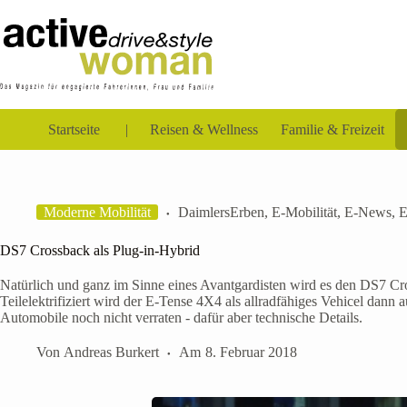
Zum
Inhalt
springen
Startseite
Reisen & Wellness
Familie & Freizeit
Moderne Mobilität
DaimlersErben
,
E-Mobilität
,
E-News
,
E
DS7 Crossback als Plug-in-Hybrid
Natürlich und ganz im Sinne eines Avantgardisten wird es den DS7 Cr
Teilelektrifiziert wird der E-Tense 4X4 als allradfähiges Vehicel dann
Automobile noch nicht verraten - dafür aber technische Details.
Von
Andreas Burkert
Am
8. Februar 2018