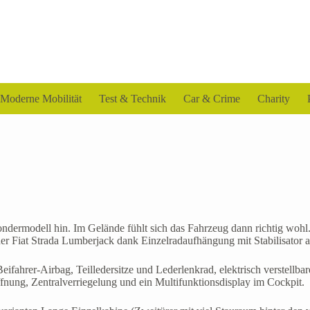
Moderne Mobilität
Test & Technik
Car & Crime
Charity
dermodell hin. Im Gelände fühlt sich das Fahrzeug dann richtig wohl. 
er Fiat Strada Lumberjack dank Einzelradaufhängung mit Stabilisator 
eifahrer-Airbag, Teilledersitze und Lederlenkrad, elektrisch verstell
fnung, Zentralverriegelung und ein Multifunktionsdisplay im Cockpit.