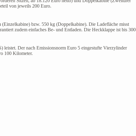
vorderen Sitzen, ab 18.120 Euro netto) und Doppelkabine (Zweitürer
rteil von jeweils 200 Euro.
m (Einzelkabine) bzw. 550 kg (Doppelkabine). Die Ladefläche misst
ntiert zudem einfaches Be- und Entladen. Die Heckklappe ist bis 300
) leistet. Der nach Emissionsnorm Euro 5 eingestufte Vierzylinder
ro 100 Kilometer.