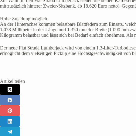
Zur Wahl für den Fiat Strada Lumberjack stehen die beiden Karosserie
mit zusätzlich hinterer Zweier-Sitzbank, ab 18.620 Euro netto). Gegen
Hohe Zuladung möglich
An der Hinterachse kommen belastbare Blattfedern zum Einsatz, welch
1.078 Millimeter in der Länge und 1.350 mm der Breite (1.090 mm zwi
Kilogramm belastbar und lässt sich bei Bedarf einfach abnehmen. Als
Der neue Fiat Strada Lumberjack wird von einem 1.3-Liter-Turbodiesel 
ermöglicht dem vielseitigen Pickup eine Höchstgeschwindigkeit von bis
Artikel teilen