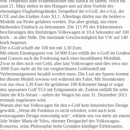
von Tempelhof zum Scharmützelsee und zurück zu fahren. Noch bis
zum 21. März stehen in den Hangars und auf dem Vorfeld des
ehemaligen Flughafengeländes Tempelhof der e-Golf, der e-Up, der
GTE und das Einliter-Auto XL1. Allerdings dürfen nur die beiden e-
Modelle zur Probe gefahren werden. Das aber genügt, um einen
bleibenden Eindruck zu bekommen. Die 115 PS des Elektromotors
beschleunigen den fünfsitzigen Volkswagen in 10,4 Sekunden auf 100
km/h – in aller Stille. Die maximale Geschwindigkeit hat VW auf 140
km/h begrenzt.
Der e-Golf schafft die 100 km mit 3,30 Euro
Mit einem Einstiegspreis von 34.900 Euro erfüllt der e-Golf im Großen
und Ganzen auch die Forderung nach einer bezahlbaren Mobilität.
Zwar ist dies noch viel Geld, aber laut Volkswagen sind dies etwa nur
3000 Euro mehr als für ein vergleichbares Golfmodell mit
Verbrennungsmotor bezahlt werden muss. Die Lust am Sparen kommt
bei diesem Modell sowieso erst während der Fahrt. Mit Stromkosten
von nur etwa 3,30 Euro für gefahrene 100 Kilometer hängt er sogar
den sparsamen Golf TGI mit Erdgasmotor ab. Zudem entfällt für zehn
Jahre die Kfz-Steuer – sofern der Wagen bis zum 31. Dezember 2015
erstmals zugelassen wird.
Warum aber hat Volkswagen für den e-Golf kein futuristisches Design
gewählt. „Wenn die Funktion es nicht erfordert, wird auch kein
extravagantes Design notwendig sein“, erklärte uns vor mehr als einem
Jahr Walter Maria de’Silva, oberster Designchef des Volkswagen-
Konzerns, seine Philosophie beim Gestalten künftiger Elektroautos.