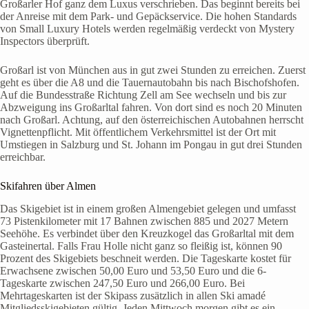
Großarler Hof ganz dem Luxus verschrieben. Das beginnt bereits bei
der Anreise mit dem Park- und Gepäckservice. Die hohen Standards
von Small Luxury Hotels werden regelmäßig verdeckt von Mystery
Inspectors überprüft.
Großarl ist von München aus in gut zwei Stunden zu erreichen. Zuerst
geht es über die A8 und die Tauernautobahn bis nach Bischofshofen.
Auf die Bundesstraße Richtung Zell am See wechseln und bis zur
Abzweigung ins Großarltal fahren. Von dort sind es noch 20 Minuten
nach Großarl. Achtung, auf den österreichischen Autobahnen herrscht
Vignettenpflicht. Mit öffentlichem Verkehrsmittel ist der Ort mit
Umstiegen in Salzburg und St. Johann im Pongau in gut drei Stunden
erreichbar.
Skifahren über Almen
Das Skigebiet ist in einem großen Almengebiet gelegen und umfasst
73 Pistenkilometer mit 17 Bahnen zwischen 885 und 2027 Metern
Seehöhe. Es verbindet über den Kreuzkogel das Großarltal mit dem
Gasteinertal. Falls Frau Holle nicht ganz so fleißig ist, können 90
Prozent des Skigebiets beschneit werden. Die Tageskarte kostet für
Erwachsene zwischen 50,00 Euro und 53,50 Euro und die 6-
Tageskarte zwischen 247,50 Euro und 266,00 Euro. Bei
Mehrtageskarten ist der Skipass zusätzlich in allen Ski amadé
Mitgliedsskigebieten gültig. Jeden Mittwoch morgen gibt es ein