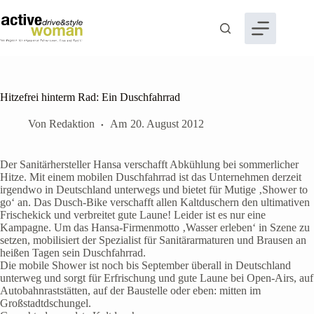
Zum
Inhalt
springen
Hitzefrei hinterm Rad: Ein Duschfahrrad
Von
Redaktion
Am
20. August 2012
Der Sanitärhersteller Hansa verschafft Abkühlung bei sommerlicher
Hitze. Mit einem mobilen Duschfahrrad ist das Unternehmen derzeit
irgendwo in Deutschland unterwegs und bietet für Mutige ‚Shower to
go‘ an. Das Dusch-Bike verschafft allen Kaltduschern den ultimativen
Frischekick und verbreitet gute Laune! Leider ist es nur eine
Kampagne. Um das Hansa-Firmenmotto ‚Wasser erleben‘ in Szene zu
setzen, mobilisiert der Spezialist für Sanitärarmaturen und Brausen an
heißen Tagen sein Duschfahrrad.
Die mobile Shower ist noch bis September überall in Deutschland
unterweg und sorgt für Erfrischung und gute Laune bei Open-Airs, auf
Autobahnraststätten, auf der Baustelle oder eben: mitten im
Großstadtdschungel.