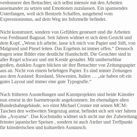
verdonnere den Betrachter, sich selbst intensiv mit den Arbeiten
auseinander zu setzen und Emotionen zuzulassen. Ein spannendes
Unterfangen, weil sich Bentzels Schaffen, ausgehend vom
Expressionismus, auf dem Weg ins Informelle befindet.
Nicht konstruiert, sondern von Gefühlen gesteuert sind die Arbeiten
von Ferdinand Bagusat. Seit Jahren widmet er sich dem Gesicht und
dem Kopf. „Wenn ich arbeite, lasse ich mich von Papier und Stift, von
Malgrund und Pinsel leiten. Das Ergebnis ist immer offen.“ Dennoch
tragen seine Bilder eine deutliche Handschrift. Die Gesichter sind in
aller Regel schwarz und mit Kreide gestaltet. Mit unübersehbar
großen, dunklen Augen blicken sie ihre Betrachter von Zeitungspapier
aus an. Nicht von einem beliebigen Papier. Es sind immer Zeitungen
aus dem Ausland: Russland, Slowenien, Italien … „sie haben oft ein
gutes Layout und immer eine gute Typografie.“
Nach früheren Ausstellungen und Kunstprojekten sind beide Künstler
nun erneut in der Isarmetropole angekommen. Im ehemaligen alten
Bundesbahngebäude, wo einst Michael Cromer mit seinen MCM-
Taschen den weltweiten Siegeszug antrat, befindet sich seit vier Jahren
das „Aoyama“. Das Kochstudio widmet sich nicht nur der Zubereitung
feinster japanischer Speisen , sondern ist auch Atelier und Treffpunkt
für künstlerischen und kulturellen Austausch.