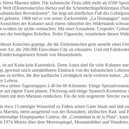
Sierra Maestra näher. Die kubanische Flora zählt mehr als 6500 Spezie
er Welt (Eleuterodactylus iberia) und die Schmetterlingsfledermaus (Nata
kubanischen Revolutionen“. Sie liegt am nördlichen Fuß des Gebirgszu
 geboren. 1868 rief er von seiner Zuckermühle „La Demajagua“ zum Au
ie Aussichten der Kubaner nach einem Jahrzehnt des Widerstands schwand
n wollten sie nichts vermachen. Mit einer Ausnahme. Cespedes‘ Geburt
iner der beteiligten Rebellen, Pedro Figueredo, verarbeitete diesen W
loser Kutschen geprägt, die die Einheimischen gern anstelle eines Om
te Art, die 200.000 Einwohner-City zu erkunden. Und mit Fahrkosten vo
e Entdeckungstouren fernab von Massenhotels.
n, ist auf Kuba kein Kunststück. Denn Autos sind für viele Kubaner un
gt, gewinnt rasch unmittelbaren Eindruck von der kubanischen Lebenswe
zu treffen, die ihre karibische Leichtigkeit nicht verloren haben. „Inv
des Lebens.
twa sieben Tagesetappen à 40 bis 60 Kilometer. Einige Spezialveranst
se auf eigene Faust planen. Flickzeug und einige Spanisch-Kenntnisse 
sten mit dem Mietauto entdecken. Für die teils ungeteerte Strecke zwis
ein etwa 15-metriger Wasserfall zu Füßen seiner Gäste hinab und lädt 
ra Maestra, meist ausgehend von der flussnahen, idyllischen Rad- un
Das ehemalige Hauptquartier Castros, die „Comandancia de la Plata“, k
mit 1974 Metern über dem Meeresspiegel, Mountainbiker und Wanderer, 