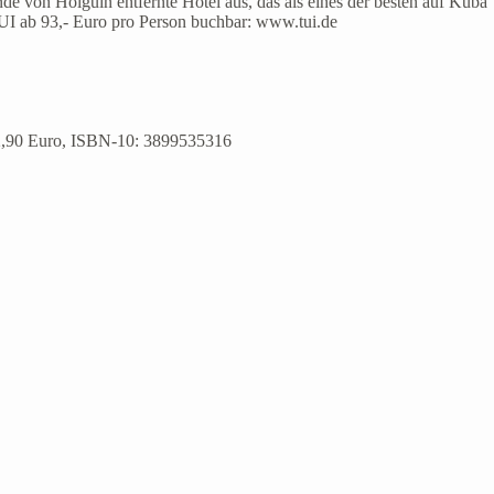
nde von Holguin entfernte Hotel aus, das als eines der besten auf Kuba
UI ab 93,- Euro pro Person buchbar: www.tui.de
 22,90 Euro, ISBN-10: 3899535316