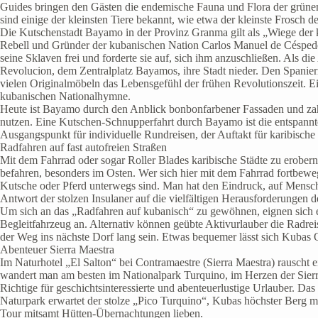
Guides bringen den Gästen die endemische Fauna und Flora der grünen 
sind einige der kleinsten Tiere bekannt, wie etwa der kleinste Frosch d
Die Kutschenstadt Bayamo in der Provinz Granma gilt als „Wiege der 
Rebell und Gründer der kubanischen Nation Carlos Manuel de Céspedes
seine Sklaven frei und forderte sie auf, sich ihm anzuschließen. Als d
Revolucion, dem Zentralplatz Bayamos, ihre Stadt nieder. Den Spanier
vielen Originalmöbeln das Lebensgefühl der frühen Revolutionszeit. E
kubanischen Nationalhymne.
Heute ist Bayamo durch den Anblick bonbonfarbener Fassaden und zahl
nutzen. Eine Kutschen-Schnupperfahrt durch Bayamo ist die entspanntes
Ausgangspunkt für individuelle Rundreisen, der Auftakt für karibisch
Radfahren auf fast autofreien Straßen
Mit dem Fahrrad oder sogar Roller Blades karibische Städte zu erober
befahren, besonders im Osten. Wer sich hier mit dem Fahrrad fortbewe
Kutsche oder Pferd unterwegs sind. Man hat den Eindruck, auf Menschen 
Antwort der stolzen Insulaner auf die vielfältigen Herausforderungen 
Um sich an das „Radfahren auf kubanisch“ zu gewöhnen, eignen sich e
Begleitfahrzeug an. Alternativ können geübte Aktivurlauber die Radrei
der Weg ins nächste Dorf lang sein. Etwas bequemer lässt sich Kubas O
Abenteuer Sierra Maestra
Im Naturhotel „El Salton“ bei Contramaestre (Sierra Maestra) rauscht 
wandert man am besten im Nationalpark Turquino, im Herzen der Sier
Richtige für geschichtsinteressierte und abenteuerlustige Urlauber. 
Naturpark erwartet der stolze „Pico Turquino“, Kubas höchster Berg 
Tour mitsamt Hütten-Übernachtungen lieben.