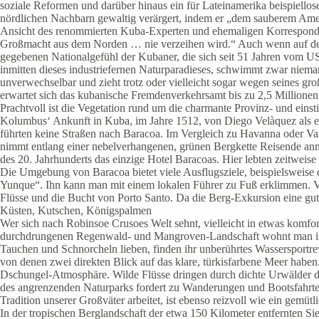
soziale Reformen und darüber hinaus ein für Lateinamerika beispiello
nördlichen Nachbarn gewaltig verärgert, indem er „dem sauberem Ame
Ansicht des renommierten Kuba-Experten und ehemaligen Korrespondent
Großmacht aus dem Norden … nie verzeihen wird.“ Auch wenn auf der pol
gegebenen Nationalgefühl der Kubaner, die sich seit 51 Jahren vom U
inmitten dieses industriefernen Naturparadieses, schwimmt zwar niema
unverwechselbar und zieht trotz oder vielleicht sogar wegen seines gro
erwartet sich das kubanische Fremdenverkehrsamt bis zu 2,5 Millionen
Prachtvoll ist die Vegetation rund um die charmante Provinz- und einst
Kolumbus‘ Ankunft in Kuba, im Jahre 1512, von Diego Velàquez als ers
führten keine Straßen nach Baracoa. Im Vergleich zu Havanna oder Var
nimmt entlang einer nebelverhangenen, grünen Bergkette Reisende anmut
des 20. Jahrhunderts das einzige Hotel Baracoas. Hier lebten zeitweise
Die Umgebung von Baracoa bietet viele Ausflugsziele, beispielsweise d
Yunque“. Ihn kann man mit einem lokalen Führer zu Fuß erklimmen. Vo
Flüsse und die Bucht von Porto Santo. Da die Berg-Exkursion eine gute
Küsten, Kutschen, Königspalmen
Wer sich nach Robinsoe Crusoes Welt sehnt, vielleicht in etwas komf
durchdrungenen Regenwald- und Mangroven-Landschaft wohnt man in kl
Tauchen und Schnorcheln lieben, finden ihr unberührtes Wassersportr
von denen zwei direkten Blick auf das klare, türkisfarbene Meer haben
Dschungel-Atmosphäre. Wilde Flüsse dringen durch dichte Urwälder d
des angrenzenden Naturparks fordert zu Wanderungen und Bootsfahrten 
Tradition unserer Großväter arbeitet, ist ebenso reizvoll wie ein gemütl
In der tropischen Berglandschaft der etwa 150 Kilometer entfernten Si