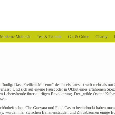
Moderne Mobilität
Test & Technik
Car & Crime
Charity
fündig: Das „Freilicht-Museum“ des Inselstaates ist weit mehr als nur 
verlässt. Und sich auf eigene Faust oder in Obhut eines erfahrenen Spez
en Lebensfreude ihrer quirligen Bevölkerung. Der „wilde Osten“ Kubas 
hsen.
e Schönheit schon Che Guevara und Fidel Castro beeindruckt haben muss
, wurden hier zwischen Bananenstauden und Zitrusbäumen einige Eckp