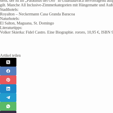
steht, der ist im „Paradisus del Oro“ in Guardalavaca hervorragend auf
gilt. Manche All Inclusive-Zimmerkategorien mit Hängematte und Auße
Stadthotels:
Royalton – Neckermann Casa Granda Baracoa
Naturhotels:
El Salton, Maguana, St. Domingo
Literaturtipps:
Volker Skierka: Fidel Castro. Eine Biographie. rororo, 10,95 €, IS
Artikel teilen