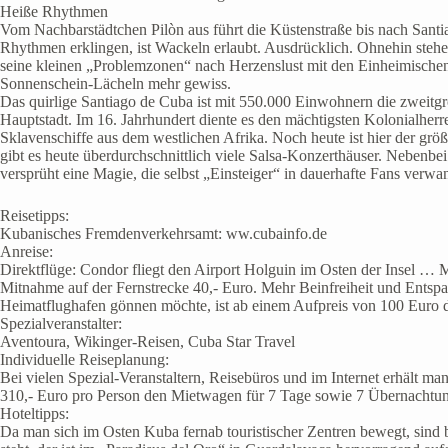
Heiße Rhythmen
Vom Nachbarstädtchen Pilòn aus führt die Küstenstraße bis nach Sant
Rhythmen erklingen, ist Wackeln erlaubt. Ausdrücklich. Ohnehin stehen 
seine kleinen „Problemzonen“ nach Herzenslust mit den Einheimischen
Sonnenschein-Lächeln mehr gewiss.
Das quirlige Santiago de Cuba ist mit 550.000 Einwohnern die zweitg
Hauptstadt. Im 16. Jahrhundert diente es den mächtigsten Kolonialherr
Sklavenschiffe aus dem westlichen Afrika. Noch heute ist hier der grö
gibt es heute überdurchschnittlich viele Salsa-Konzerthäuser. Nebenb
versprüht eine Magie, die selbst „Einsteiger“ in dauerhafte Fans verw
Reisetipps:
Kubanisches Fremdenverkehrsamt: ww.cubainfo.de
Anreise:
Direktflüge: Condor fliegt den Airport Holguin im Osten der Insel …
Mitnahme auf der Fernstrecke 40,- Euro. Mehr Beinfreiheit und Ent
Heimatflughafen gönnen möchte, ist ab einem Aufpreis von 100 Euro d
Spezialveranstalter:
Aventoura, Wikinger-Reisen, Cuba Star Travel
Individuelle Reiseplanung:
Bei vielen Spezial-Veranstaltern, Reisebüros und im Internet erhält 
310,- Euro pro Person den Mietwagen für 7 Tage sowie 7 Übernachtun
Hoteltipps:
Da man sich im Osten Kuba fernab touristischer Zentren bewegt, sind