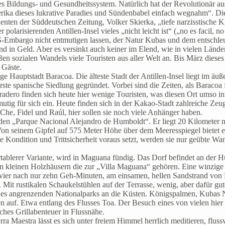
ses Bildungs- und Gesundheitssystem. Natürlich hat der Revolutionär 
rika dieses lukrative Paradies und Sündenbabel einfach wegnahm“. Di
en der Süddeutschen Zeitung, Volker Skierka, „tiefe narzisstische K
arisierenden Antillen-Insel vieles „nicht leicht ist“ („no es facil, n
S-Embargo nicht entmutigen lassen, der Natur Kubas und dem entschle
nd in Geld. Aber es versinkt auch keiner im Elend, wie in vielen Länd
ßen sozialen Wandels viele Touristen aus aller Welt an. Bis März dieses
 Gäste.
ige Hauptstadt Baracoa. Die älteste Stadt der Antillen-Insel liegt im ä
te spanische Siedlung gegründet. Vorbei sind die Zeiten, als Baracoa 
adero finden sich heute hier wenige Touristen, was diesen Ort umso i
ig für sich ein. Heute finden sich in der Kakao-Stadt zahlreiche Zeug
 Che, Fidel und Raúl, hier sollen sie noch viele Anhänger haben.
en „Parque Nacional Alejandro de Humboldt“. Er liegt 20 Kilometer nor
n seinem Gipfel auf 575 Meter Höhe über dem Meeresspiegel bietet er 
 Kondition und Trittsicherheit voraus setzt, werden sie nur geübte Wa
ortablerer Variante, wird in Maguana fündig. Das Dorf befindet an de
einen Holzhäusern die zur „Villa Maguana“ gehören. Eine winzige Pri
evier nach nur zehn Geh-Minuten, am einsamen, hellen Sandstrand von 
. Mit rustikalen Schaukelstühlen auf der Terrasse, wenig, aber dafür g
es angrenzenden Nationalparks an die Küsten. Königspalmen, Kubas N
auf. Etwa entlang des Flusses Toa. Der Besuch eines von vielen hier 
iches Grillabenteuer in Flussnähe.
erra Maestra lässt es sich unter freiem Himmel herrlich meditieren, f