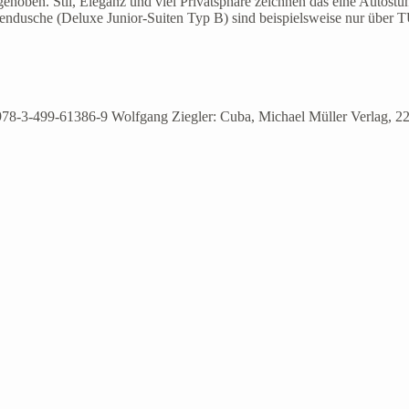
gehoben. Stil, Eleganz und viel Privatsphäre zeichnen das eine Autostu
ndusche (Deluxe Junior-Suiten Typ B) sind beispielsweise nur über T
BN 978-3-499-61386-9 Wolfgang Ziegler: Cuba, Michael Müller Verlag,