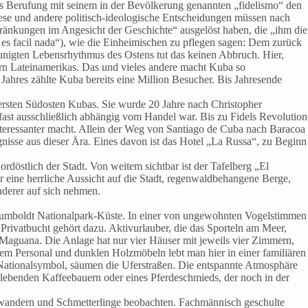
aus Berufung mit seinem in der Bevölkerung genannten „fidelismo“ den
ese und andere politisch-ideologische Entscheidungen müssen nach
ränkungen im Angesicht der Geschichte“ ausgelöst haben, die „ihm die
o es facil nada“), wie die Einheimischen zu pflegen sagen: Dem zurück
unigten Lebensrhythmus des Ostens tut das keinen Abbruch. Hier,
ern Lateinamerikas. Das und vieles andere macht Kuba so
 Jahres zählte Kuba bereits eine Million Besucher. Bis Jahresende
ußersten Südosten Kubas. Sie wurde 20 Jahre nach Christopher
fast ausschließlich abhängig vom Handel war. Bis zu Fidels Revolution
nteressanter macht. Allein der Weg von Santiago de Cuba nach Baracoa
nisse aus dieser Ära. Eines davon ist das Hotel „La Russa“, zu Beginn
döstlich der Stadt. Von weitem sichtbar ist der Tafelberg „El
eine herrliche Aussicht auf die Stadt, regenwaldbehangene Berge,
nderer auf sich nehmen.
r Humboldt Nationalpark-Küste. In einer von ungewohnten Vogelstimmen
vatbucht gehört dazu. Aktivurlauber, die das Sporteln am Meer,
Maguana. Die Anlage hat nur vier Häuser mit jeweils vier Zimmern,
utem Personal und dunklen Holzmöbeln lebt man hier in einer familiären
ationalsymbol, säumen die Uferstraßen. Die entspannte Atmosphäre
lebenden Kaffeebauern oder eines Pferdeschmieds, der noch in der
lusswandern und Schmetterlinge beobachten. Fachmännisch geschulte