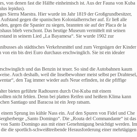
s, von denen fast die Hälfte einheimisch ist. Aus der Fauna von Kuba
lus lepidus).
ges Sierra Maestra. Hier wurde im Jahr 1819 der Großgrundbesitzer,
fstand gegen die spanischen Kolonialherrscher auf. Er ließ alle
en, gegen die Spanier zu siegen, brannten sie auf der Placa de la
shaus blieb verschont. Das heutige Museum vermittelt mit seinen
iderstand in seinem Lied „La Bayamesa“. Sie wurde 1902 zur
nibusses als städtisches Verkehrsmittel und zum Vergnügen der Kinder
n ein bis drei Euro durchaus erschwinglich. Sie ist ein idealer
erschwinglich und das Benzin ist teuer. So sind die Autobahnen kaum
ise. Auch deshalb, weil die Inselbewohner meist selbst per Drahtesel,
entar“, den Tag immer wieder aufs Neue erfinden, ist die pfiffige
alter bieten geführte Radtouren durch Ost-Kuba mit einem
sollten nicht fehlen. Denn bei platten Reifen und heißem Klima kann
chen Santiago und Baracoa ist ein Jeep ratsam.
zu einem Sprung ins kühle Nass ein. Auf den Spuren von Fidel und Che
d Bergherberge „Santo Domingo“. Die „Routa del Commandante“ ist das
ann von Santo Domingo aus mit einer Genehmigung besichtigt werden. Im
die die sportlich-schweißtreibende Herausforderung einer mehrtägigen