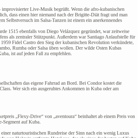
- improvisierter Live-Musik begrüßt. Wenn die afro-kubanischen
lich, dass einen hier niemand nach der Brigitte-Diät fragt und man
em Selbstversuch im Salsa-Tanzen ist einem ein anerkennendes
urde 1515 ebenfalls von Diego Velázquez gegründet, war zeitweise
ens als zentraler Stützpunkt. Außerdem war Santiago Anlaufstelle für
er 1959 Fidel Castro den Sieg der kubanischen Revolution verkündete,
ch Mambo, Rumba oder Salsa üben wollen. Der wilde Osten Kubas
uba, ist auf jeden Fall zu empfehlen.
llschaften das eigene Fahrrad an Bord. Bei Condor kostet die
 Class. Wer sich ein ausgeruhtes Ankommen in Kuba oder am
ketpreis „Flexy-Drive“ von „aventoura“ beinhaltet ab einem Preis von
ne-Segment auf Kuba.
einer naturtouristischen Rundreise der Sinn nach ein wenig Luxus