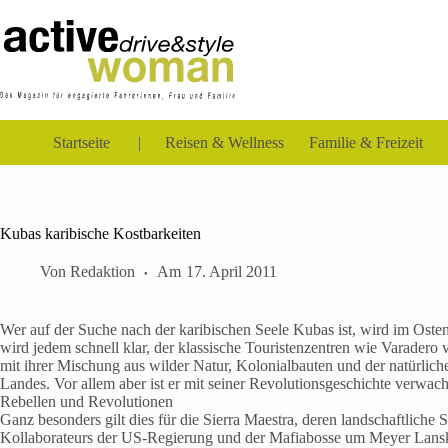
Zum
Inhalt
springen
Startseite
Reisen & Wellness
Familie & Freizeit
Kubas karibische Kostbarkeiten
Von
Redaktion
Am
17. April 2011
Wer auf der Suche nach der karibischen Seele Kubas ist, wird im Osten 
wird jedem schnell klar, der klassische Touristenzentren wie Varadero 
mit ihrer Mischung aus wilder Natur, Kolonialbauten und der natürlich
Landes. Vor allem aber ist er mit seiner Revolutionsgeschichte verwac
Rebellen und Revolutionen
Ganz besonders gilt dies für die Sierra Maestra, deren landschaftlich
Kollaborateurs der US-Regierung und der Mafiabosse um Meyer Lansky