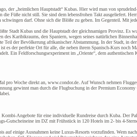
iago, der „heimlichen Hauptstadt“ Kubas. Hier wird man von sprudelnd
die Füße nicht still. Sie sind dem lebensfrohen Takt ausgeliefert. Herr
 schwingen darf. Ohne sich die Blöße zu geben. Im Gegenteil. Mit jed
rößte Stadt Kubas und die Hauptstadt der gleichnamigen Provinz. Es w
en des Karibikraums, den Spaniern, wegen seines natürlichen Binnenhaf
ßte Teil der Bevölkerung afrikanischer Abstammung. In der Stadt, in d
ei ist es der perfekte Ort für alle, die neben ihrem Spanisch-Kurs no
andelt. Ein Feldforschungsexperiment im „Oriente“, dem authentischen K
 Mal pro Woche direkt an, www.condor.de. Auf Wunsch nehmen Fluggese
spannung gewinnt man durch die Flugbuchung in der Premium Economy
abei.
man Kombi-Angebote für eine individuelle Rundreise durch Kuba. Der Pa
gs-Gutscheineine im DZ mit Frühstück in 120 Hotels im 2- bis 4-Ster
 bis auf einige Ausnahmen keine Luxus-Resorts vorzufinden. Wem nach 