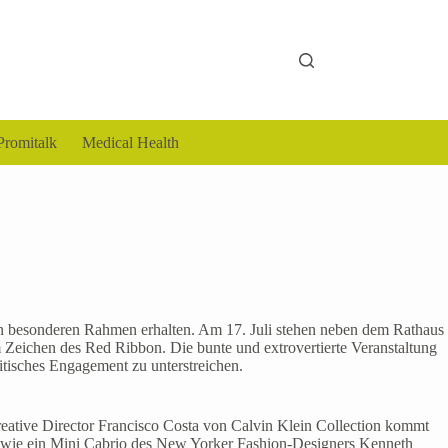
Promitalk
Medical Health
nen besonderen Rahmen erhalten. Am 17. Juli stehen neben dem Rathaus
Zeichen des Red Ribbon. Die bunte und extrovertierte Veranstaltung
itisches Engagement zu unterstreichen.
Creative Director Francisco Costa von Calvin Klein Collection kommt
wie ein Mini Cabrio des New Yorker Fashion-Designers Kenneth