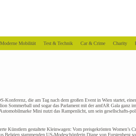
Moderne Mobilität
Test & Technik
Car & Crime
Charity
 AIDS-Konferenz, die am Tag nach dem großen Event in Wien startet, ei
lion Sommerball und sogar das Parlament mit der amfAR Gala ganz im 
e Automobilmarke Mini nutzt das Rampenlicht, um sein gesellschafts-pol
ommierte Künstlern gestaltete Kleinwagen: Vom preisgekrönten Women’s 
aus Belgien stammenden US-Modeschöpferin Diane von Furstenberg so