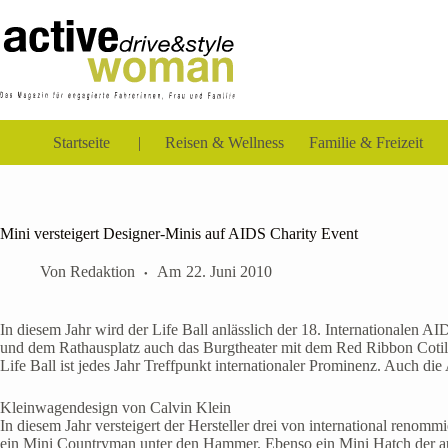
Zum
Inhalt
springen
Startseite
Reisen & Wellness
Familie & Freizeit
Mini versteigert Designer-Minis auf AIDS Charity Event
Von
Redaktion
Am
22. Juni 2010
In diesem Jahr wird der Life Ball anlässlich der 18. Internationalen
und dem Rathausplatz auch das Burgtheater mit dem Red Ribbon Cotil
Life Ball ist jedes Jahr Treffpunkt internationaler Prominenz. Auch di
Kleinwagendesign von Calvin Klein
In diesem Jahr versteigert der Hersteller drei von international ren
ein Mini Countryman unter den Hammer. Ebenso ein Mini Hatch der 