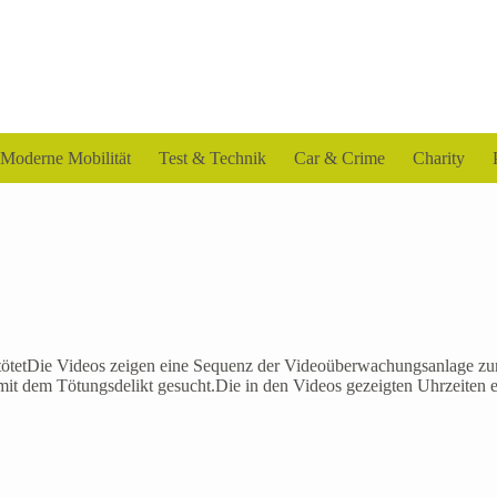
Moderne Mobilität
Test & Technik
Car & Crime
Charity
etötetDie Videos zeigen eine Sequenz der Videoüberwachungsanlage zu
em Tötungsdelikt gesucht.Die in den Videos gezeigten Uhrzeiten entsp