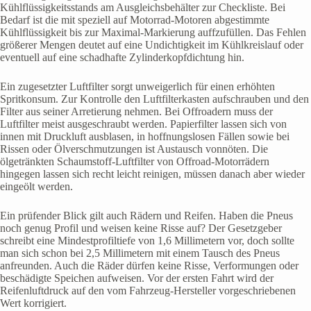
Kühlflüssigkeitsstands am Ausgleichsbehälter zur Checkliste. Bei
Bedarf ist die mit speziell auf Motorrad-Motoren abgestimmte
Kühlflüssigkeit bis zur Maximal-Markierung auffzufüllen. Das Fehlen
größerer Mengen deutet auf eine Undichtigkeit im Kühlkreislauf oder
eventuell auf eine schadhafte Zylinderkopfdichtung hin.
Ein zugesetzter Luftfilter sorgt unweigerlich für einen erhöhten
Spritkonsum. Zur Kontrolle den Luftfilterkasten aufschrauben und den
Filter aus seiner Arretierung nehmen. Bei Offroadern muss der
Luftfilter meist ausgeschraubt werden. Papierfilter lassen sich von
innen mit Druckluft ausblasen, in hoffnungslosen Fällen sowie bei
Rissen oder Ölverschmutzungen ist Austausch vonnöten. Die
ölgetränkten Schaumstoff-Luftfilter von Offroad-Motorrädern
hingegen lassen sich recht leicht reinigen, müssen danach aber wieder
eingeölt werden.
Ein prüfender Blick gilt auch Rädern und Reifen. Haben die Pneus
noch genug Profil und weisen keine Risse auf? Der Gesetzgeber
schreibt eine Mindestprofiltiefe von 1,6 Millimetern vor, doch sollte
man sich schon bei 2,5 Millimetern mit einem Tausch des Pneus
anfreunden. Auch die Räder dürfen keine Risse, Verformungen oder
beschädigte Speichen aufweisen. Vor der ersten Fahrt wird der
Reifenluftdruck auf den vom Fahrzeug-Hersteller vorgeschriebenen
Wert korrigiert.