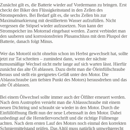
Zunächst gilt es, die Batterie wieder auf Vordermann zu bringen. Erst
checkt der Biker den Flüssigkeitsstand in den Zellen des
Stromspenders. Bei Bedarf gilt es, die sechs Zellen bis zur
Maximalmarkierung mit destilliertem Wasser aufzufüllen. Nicht
vergessen die Stöpsel wieder aufzusetzen. Nun kann der
Stromspeicher ins Motorrad eingebaut werden. Zuerst verbindet man
den sauberen und korrosionsfreien Plusanschluss mit dem Pluspol der
Batterie, danach folgt Minus.
Wer das Motoröl nicht ohnehin schon im Herbst gewechselt hat, sollte
jetzt zur Tat schreiten – zumindest dann, wenn der nächste
turnusmäßige Wechsel nicht mehr lange auf sich warten lässt. Hierfür
zunächst das alte Öl ablassen. Dazu dreht man die Öleinfüllschraube
heraus und stellt ein geeignetes Gefäß unter den Motor. Die
Ablassschraube (am tiefsten Punkt des Motors) herausdrehen und das
alte Öl ablassen.
Bei einem Ölwechsel sollte immer auch der Ölfilter erneuert werden.
Nach dem Austropfen versieht man die Ablassschraube mit einem
neuen Dichtring und schraubt sie wieder in den Motor. Durch die
Einfüllöffnung fließt nun der neue Lebenssaft in den Motor. Dabei
unbedingt auf die Herstellervorschrift und die richtige Füllmenge
achten. Nach dem ersten Lauf des Motors noch einmal den korrekten
Schmiermittelstand prüfen. Das Altöl muss natürlich umweltgerecht