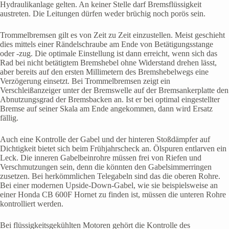
Hydraulikanlage gelten. An keiner Stelle darf Bremsflüssigkeit
austreten. Die Leitungen dürfen weder brüchig noch porös sein.
Trommelbremsen gilt es von Zeit zu Zeit einzustellen. Meist geschieht
dies mittels einer Rändelschraube am Ende von Betätigungsstange
oder -zug. Die optimale Einstellung ist dann erreicht, wenn sich das
Rad bei nicht betätigtem Bremshebel ohne Widerstand drehen lässt,
aber bereits auf den ersten Millimetern des Bremshebelwegs eine
Verzögerung einsetzt. Bei Trommelbremsen zeigt ein
Verschleißanzeiger unter der Bremswelle auf der Bremsankerplatte den
Abnutzungsgrad der Bremsbacken an. Ist er bei optimal eingestellter
Bremse auf seiner Skala am Ende angekommen, dann wird Ersatz
fällig.
Auch eine Kontrolle der Gabel und der hinteren Stoßdämpfer auf
Dichtigkeit bietet sich beim Frühjahrscheck an. Ölspuren entlarven ein
Leck. Die inneren Gabelbeinrohre müssen frei von Riefen und
Verschmutzungen sein, denn die könnten den Gabelsimmerringen
zusetzen. Bei herkömmlichen Telegabeln sind das die oberen Rohre.
Bei einer modernen Upside-Down-Gabel, wie sie beispielsweise an
einer Honda CB 600F Hornet zu finden ist, müssen die unteren Rohre
kontrolliert werden.
Bei flüssigkeitsgekühlten Motoren gehört die Kontrolle des