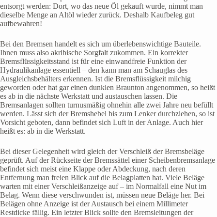
entsorgt werden: Dort, wo das neue Öl gekauft wurde, nimmt man
dieselbe Menge an Altöl wieder zurück. Deshalb Kaufbeleg gut
aufbewahren!
Bei den Bremsen handelt es sich um überlebenswichtige Bauteile.
Ihnen muss also akribische Sorgfalt zukommen. Ein korrekter
Bremsflüssigkeitsstand ist für eine einwandfreie Funktion der
Hydraulikanlage essentiell – den kann man am Schauglas des
Ausgleichsbehälters erkennen. Ist die Bremsflüssigkeit milchig
geworden oder hat gar einen dunklen Braunton angenommen, so heißt
es ab in die nächste Werkstatt und austauschen lassen. Die
Bremsanlagen sollten turnusmäßig ohnehin alle zwei Jahre neu befüllt
werden. Lässt sich der Bremshebel bis zum Lenker durchziehen, so ist
Vorsicht geboten, dann befindet sich Luft in der Anlage. Auch hier
heißt es: ab in die Werkstatt.
Bei dieser Gelegenheit wird gleich der Verschleiß der Bremsbeläge
geprüft. Auf der Rückseite der Bremssättel einer Scheibenbremsanlage
befindet sich meist eine Klappe oder Abdeckung, nach deren
Entfernung man freien Blick auf die Belagplatten hat. Viele Beläge
warten mit einer Verschleißanzeige auf – im Normalfall eine Nut im
Belag. Wenn diese verschwunden ist, müssen neue Beläge her. Bei
Belägen ohne Anzeige ist der Austausch bei einem Millimeter
Restdicke fällig. Ein letzter Blick sollte den Bremsleitungen der