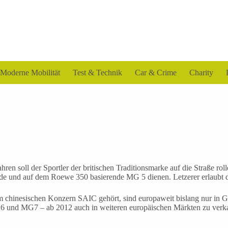
Moderne Mobilität
Test & Technik
Car & Crime
Charity
 soll der Sportler der britischen Traditionsmarke auf die Straße roll
de und auf dem Roewe 350 basierende MG 5 dienen. Letzerer erlaubt d
m chinesischen Konzern SAIC gehört, sind europaweit bislang nur in Gr
und MG7 – ab 2012 auch in weiteren europäischen Märkten zu verkauf