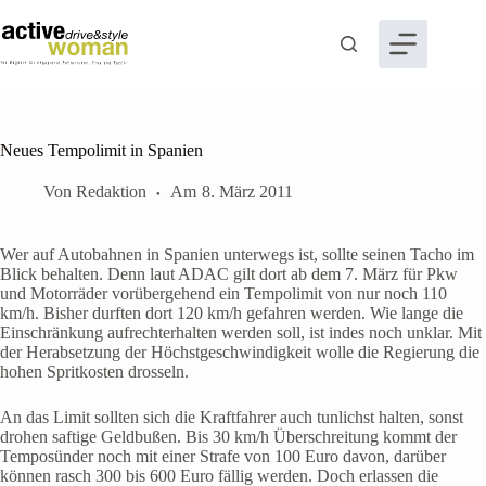
Zum
Inhalt
springen
Neues Tempolimit in Spanien
Von
Redaktion
Am
8. März 2011
Wer auf Autobahnen in Spanien unterwegs ist, sollte seinen Tacho im
Blick behalten. Denn laut ADAC gilt dort ab dem 7. März für Pkw
und Motorräder vorübergehend ein Tempolimit von nur noch 110
km/h. Bisher durften dort 120 km/h gefahren werden. Wie lange die
Einschränkung aufrechterhalten werden soll, ist indes noch unklar. Mit
der Herabsetzung der Höchstgeschwindigkeit wolle die Regierung die
hohen Spritkosten drosseln.
An das Limit sollten sich die Kraftfahrer auch tunlichst halten, sonst
drohen saftige Geldbußen. Bis 30 km/h Überschreitung kommt der
Temposünder noch mit einer Strafe von 100 Euro davon, darüber
können rasch 300 bis 600 Euro fällig werden. Doch erlassen die