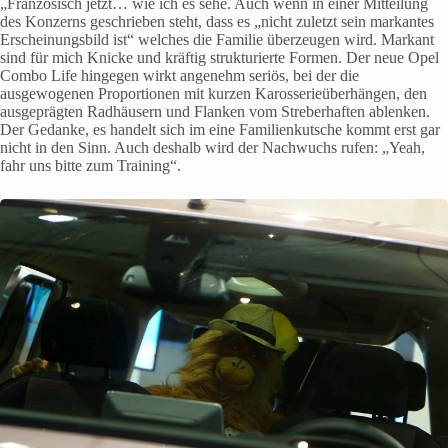
„Französisch jetzt… wie ich es sehe. Auch wenn in einer Mitteilung
des Konzerns geschrieben steht, dass es „nicht zuletzt sein markantes
Erscheinungsbild ist“ welches die Familie überzeugen wird. Markant
sind für mich Knicke und kräftig strukturierte Formen. Der neue Opel
Combo Life hingegen wirkt angenehm seriös, bei der die
ausgewogenen Proportionen mit kurzen Karosserieüberhängen, den
ausgeprägten Radhäusern und Flanken vom Streberhaften ablenken.
Der Gedanke, es handelt sich im eine Familienkutsche kommt erst gar
nicht in den Sinn. Auch deshalb wird der Nachwuchs rufen: „Yeah,
fahr uns bitte zum Training“.