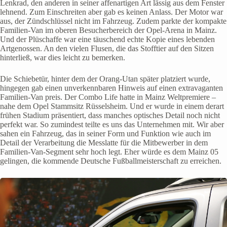
Lenkrad, den anderen in seiner affenartigen Art lässig aus dem Fenster
lehnend. Zum Einschreiten aber gab es keinen Anlass. Der Motor war
aus, der Zündschlüssel nicht im Fahrzeug. Zudem parkte der kompakte
Familien-Van im oberen Besucherbereich der Opel-Arena in Mainz.
Und der Plüschaffe war eine täuschend echte Kopie eines lebenden
Artgenossen. An den vielen Flusen, die das Stofftier auf den Sitzen
hinterließ, war dies leicht zu bemerken.
Die Schiebetür, hinter dem der Orang-Utan später platziert wurde,
hingegen gab einen unverkennbaren Hinweis auf einen extravaganten
Familien-Van preis. Der Combo Life hatte in Mainz Weltpremiere –
nahe dem Opel Stammsitz Rüsselsheim. Und er wurde in einem derart
frühen Stadium präsentiert, dass manches optisches Detail noch nicht
perfekt war. So zumindest teilte es uns das Unternehmen mit. Wir aber
sahen ein Fahrzeug, das in seiner Form und Funktion wie auch im
Detail der Verarbeitung die Messlatte für die Mitbewerber in dem
Familien-Van-Segment sehr hoch legt. Eher würde es dem Mainz 05
gelingen, die kommende Deutsche Fußballmeisterschaft zu erreichen.