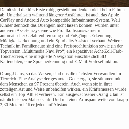
Damit sind die fürs Erste ruhig gestellt und lenken nicht beim Fahren
ab. Unterhaltsam während längerer Ausfahrten ist auch das Apple
CarPlay und Android Auto kompatible Infotainment-System. Weil
Kinder dennoch das Quengeln nicht lassen können, wurden unter
anderem Assistenzsysteme wie Frontkollisionswarner mit
automatischer Gefahrenbremsung und Fußgänger-Erkennung,
Müdigkeitserkennung und ein Spurhalte-Assistent verbaut. Weitere
Technik im Familienauto sind eine Freisprechfunktion sowie (in der
Topversion „Multimedia Navi Pro“) ein kapazitiver Acht-Zoll-Farb-
Touchscreen, eine integrierte Navigation einschließlich 3D-
Kartendaten, eine Spracherkennung und E-Mail-Vorlesefunktion.
Orang-Utans, so das Wissen, sind uns die nächsten Verwandten im
Tierreich. Eine Analyse der gesamten Gene ergab, sie stimmen mit
dem Menschen zu 97 Prozent überein. Auch wenn sie in ihrer
zotteligen Art und Weise unbeholfen wirken, ein Kräftemessen würde
selbst ein Top-Athlet verlieren. Ein ausgewachsener Orang-Utan ist
nämlich sieben Mal so stark. Und mit einer Armspannweite von knapp
2,30 Metern hält er jeden auf Abstand.