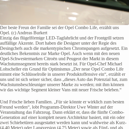
Der beste Freun der Familie sei der Opel Combo Life, erzählt uns
Opel. (c) Andreas Burkert
Einzig das flügelförmige LED-Tagfahrlicht und der Frontgrill setzen
auffällige Akzente. Dort haben die Designer unter der Regie des
Desingchefs auch die markentypischen Chromspangen aufgesetzt. Ein
deutliches Bekenntnis zur Marke Opel. Auch wenn mit den neuen
Opel-Schwestermarken Citroën und Peugeot der Markt in diesem
Wachstumssegment bereits stark besetzt ist. Für Opel-Chef Michael
Lohscheller ein Grund für Optimismus „Der neue Opel Combo Life
nimmt eine Schlüsselrolle in unserer Produktoffensive ein“, erzählt er
uns und ist sich seiner sicher, dass „dieses Auto das Potenzial hat, zum
Wachstumsbeschleuniger unserer Marke zu werden; mit ihm können
wir das wichtige Segment kleiner Vans mit neuer Frische beleben.“
Und Frische lieben Familien. „Für sie könnte er wirklich zum besten
Freund werden“, lobt Programm-Direktor Uwe Winter auf der
Veranstaltung das Fahrzeug. Dann erklärt er, dass die fünfte Combo-
Generation auf einer komplett neuen Architektur basiert, mit ein oder
zwei Schiebetüren ausgestattet werden kann und wahlweise als Kurz-
(4,40 Meter) oder Langversion (4,75 Meter) sowie als Fünf- und als