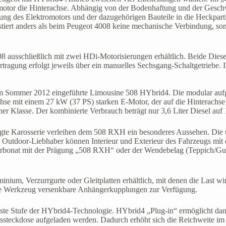
motor die Hinterachse. Abhängig von der Bodenhaftung und der Gesch
ung des Elektromotors und der dazugehörigen Bauteile in die Heckparti
iert anders als beim Peugeot 4008 keine mechanische Verbindung, sond
8 ausschließlich mit zwei HDi-Motorisierungen erhältlich. Beide Dies
ragung erfolgt jeweils über ein manuelles Sechsgang-Schaltgetriebe
e im Sommer 2012 eingeführte Limousine 508 HYbrid4. Die modular auf
e mit einem 27 kW (37 PS) starken E-Motor, der auf die Hinterachse w
er Klasse. Der kombinierte Verbrauch beträgt nur 3,6 Liter Diesel auf
gte Karosserie verleihen dem 508 RXH ein besonderes Aussehen. Die 
. Outdoor-Liebhaber können Interieur und Exterieur des Fahrzeugs mit
karbonat mit der Prägung „508 RXH“ oder der Wendebelag (Teppich/Gum
inium, Verzurrgurte oder Gleitplatten erhältlich, mit denen die Last
hne Werkzeug versenkbare Anhängerkupplungen zur Verfügung.
hste Stufe der HYbrid4-Technologie. HYbrid4 „Plug-in“ ermöglicht da
ssteckdose aufgeladen werden. Dadurch erhöht sich die Reichweite im 