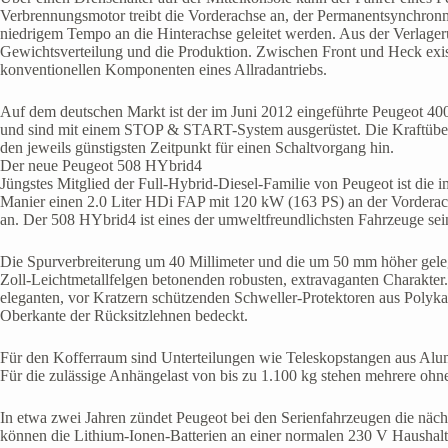
Verbrennungsmotor treibt die Vorderachse an, der Permanentsynchron
niedrigem Tempo an die Hinterachse geleitet werden. Aus der Verlager
Gewichtsverteilung und die Produktion. Zwischen Front und Heck exist
konventionellen Komponenten eines Allradantriebs.
Auf dem deutschen Markt ist der im Juni 2012 eingeführte Peugeot 400
und sind mit einem STOP & START-System ausgerüstet. Die Kraftübert
den jeweils günstigsten Zeitpunkt für einen Schaltvorgang hin.
Der neue Peugeot 508 HYbrid4
Jüngstes Mitglied der Full-Hybrid-Diesel-Familie von Peugeot ist di
Manier einen 2.0 Liter HDi FAP mit 120 kW (163 PS) an der Vorderachs
an. Der 508 HYbrid4 ist eines der umweltfreundlichsten Fahrzeuge sein
Die Spurverbreiterung um 40 Millimeter und die um 50 mm höher gele
Zoll-Leichtmetallfelgen betonenden robusten, extravaganten Charakter
eleganten, vor Kratzern schützenden Schweller-Protektoren aus Poly
Oberkante der Rücksitzlehnen bedeckt.
Für den Kofferraum sind Unterteilungen wie Teleskopstangen aus Alum
Für die zulässige Anhängelast von bis zu 1.100 kg stehen mehrere o
In etwa zwei Jahren zündet Peugeot bei den Serienfahrzeugen die näc
können die Lithium-Ionen-Batterien an einer normalen 230 V Haushalt