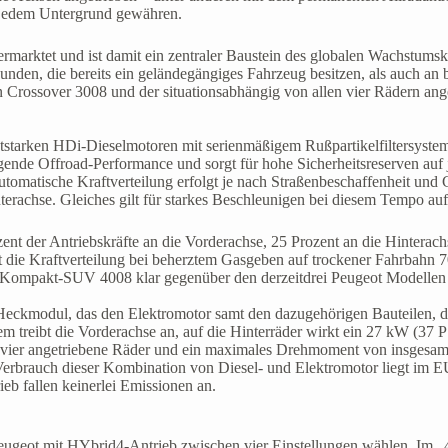
f jedem Untergrund gewähren.
vermarktet und ist damit ein zentraler Baustein des globalen Wachst
unden, die bereits ein geländegängiges Fahrzeug besitzen, als auch an 
n Crossover 3008 und der situationsabhängig von allen vier Rädern 
entstarken HDi-Dieselmotoren mit serienmäßigem Rußpartikelfiltersys
gende Offroad-Performance und sorgt für hohe Sicherheitsreserven auf
matische Kraftverteilung erfolgt je nach Straßenbeschaffenheit und 
nterachse. Gleiches gilt für starkes Beschleunigen bei diesem Tempo auf
t der Antriebskräfte an die Vorderachse, 25 Prozent an die Hinterachs
 die Kraftverteilung bei beherztem Gasgeben auf trockener Fahrbahn 7
 das Kompakt-SUV 4008 klar gegenüber den derzeitdrei Peugeot Modelle
Heckmodul, das den Elektromotor samt den dazugehörigen Bauteilen, 
em treibt die Vorderachse an, auf die Hinterräder wirkt ein 27 kW (3
vier angetriebene Räder und ein maximales Drehmoment von insgesam
brauch dieser Kombination von Diesel- und Elektromotor liegt im EU-T
eb fallen keinerlei Emissionen an.
 Peugeot mit HYbrid4-Antrieb zwischen vier Einstellungen wählen. Im 