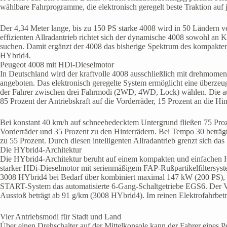
wählbare Fahrprogramme, die elektronisch geregelt beste Traktion au
Der 4,34 Meter lange, bis zu 150 PS starke 4008 wird in 50 Ländern 
effizienten Allradantrieb richtet sich der dynamische 4008 sowohl an K
suchen. Damit ergänzt der 4008 das bisherige Spektrum des kompakte
HYbrid4.
Peugeot 4008 mit HDi-Dieselmotor
In Deutschland wird der kraftvolle 4008 ausschließlich mit drehmom
angeboten. Das elektronisch geregelte System ermöglicht eine überzeu
der Fahrer zwischen drei Fahrmodi (2WD, 4WD, Lock) wählen. Die auto
85 Prozent der Antriebskraft auf die Vorderräder, 15 Prozent an die Hi
Bei konstant 40 km/h auf schneebedecktem Untergrund fließen 75 Prozen
Vorderräder und 35 Prozent zu den Hinterrädern. Bei Tempo 30 beträgt
zu 55 Prozent. Durch diesen intelligenten Allradantrieb grenzt sich
Die HYbrid4-Architektur
Die HYbrid4-Architektur beruht auf einem kompakten und einfachen 
starker HDi-Dieselmotor mit serienmäßigem FAP-Rußpartikelfiltersyst
3008 HYbrid4 bei Bedarf über kombiniert maximal 147 kW (200 PS), 
START-System das automatisierte 6-Gang-Schaltgetriebe EGS6. Der Ver
Ausstoß beträgt ab 91 g/km (3008 HYbrid4). Im reinen Elektrofahrbetri
Vier Antriebsmodi für Stadt und Land
Über einen Drehschalter auf der Mittelkonsole kann der Fahrer eines