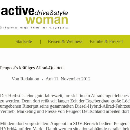
Zum
Inhalt
springen
Startseite
Reisen & Wellness
Familie & Freizeit
Peugeot‘s kräftiges Allrad-Quartett
Von
Redaktion
Am
11. November 2012
Der Herbst ist eine gute Jahreszeit, um sich in ein Allrad angetrieb
zu werden. Denn dort reißt seit langer Zeit der Tagebergbau große Lö
umgebenen Rittergut seine gesammelten Diesel-Hybrid-Allrad-Fahrzeug
Vertrieb, Marketing und Presse von Peugeot Deutschland arbeiten dort
Mit dem dort vorgestelltem Angebot im SUV-Bereich bedient Peugeot
HYbrid4 auf den Markt. Damit werden situationsabhängig parallel beid