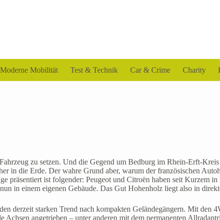
Moderne Mobilität
Test & Technik
Car & Crime
Charity
enes Fahrzeug zu setzen. Und die Gegend um Bedburg im Rhein-Erft-Kre
cher in die Erde. Der wahre Grund aber, warum der französischen Autoh
e präsentiert ist folgender: Peugeot und Citroën haben seit Kurzem i
 nun in einem eigenen Gebäude. Das Gut Hohenholz liegt also in direkt
 den derzeit starken Trend nach kompakten Geländegängern. Mit den 
e Achsen angetrieben – unter anderen mit dem permanenten Allradantri