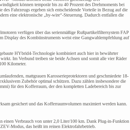
windigkeit können temporär bis zu 40 Prozent des Drehmoments bei
e des Fahrzeugs ergeben sich entscheidende Vorteile in Bezug auf die
ern eine elektronische „by-wire“-Steuerung. Dadurch entfallen die
elmotoren verfügen über das serienmäßige Rußpartikelfiltersystem FAP
. Im Display des Kombiinstruments weist eine Gangwahlempfehlung auf
gebaute HYbrid4-Technologie kombiniert auch hier in bewährter
irkt. Im Verbund treiben sie beide Achsen und somit alle vier Räder
 100 Kilometer.
umlaufenden, mattgrauen Karosserieprotektoren und geschmiedete 18-
 exklusivem Zubehör optimal schützen. Dazu zählen insbesondere die
mi) für den Kofferraum, der den kompletten Ladebereich bis zur
 wirksam gesichert und das Kofferraumvolumen maximiert werden kann.
nn einen Verbrauch von unter 2,0 Liter/100 km. Dank Plug-in-Funktion
ZEV-Modus, das heißt im reinen Elektrofahrbetrieb.