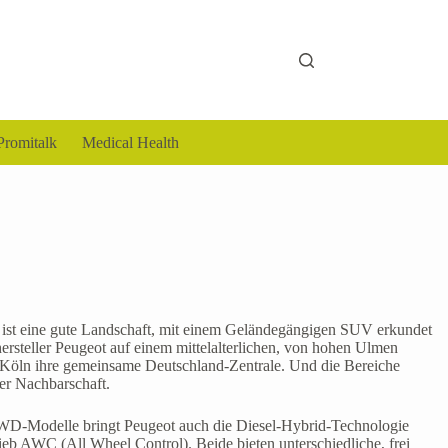
Promitalk
Medical Health
is ist eine gute Landschaft, mit einem Geländegängigen SUV erkundet
ersteller Peugeot auf einem mittelalterlichen, von hohen Ulmen
n Köln ihre gemeinsame Deutschland-Zentrale. Und die Bereiche
er Nachbarschaft.
4WD-Modelle bringt Peugeot auch die Diesel-Hybrid-Technologie
eb AWC (All Wheel Control). Beide bieten unterschiedliche, frei