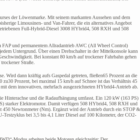
umskurses der Löwenmarke. Mit seinem markanten Aussehen und dem
bisherige Limousinen- und Van-Fahrer, die ein alternatives Angebot
angetriebenen Full-Hybrid-Diesel 3008 HYbrid4, 508 RXH und 508
tem FAP und permanentem Allradantrieb AWC (All Wheel Control)
 jedem Untergrund. Über einen Drehschalter in der Mittelkonsole kann
Geschwindigkeit. Bei konstant 80 km/h auf trockener Fahrbahn gehen
 trockener Straße.
e. Wird dann kräftig aufs Gaspedal getreten, fließen65 Prozent an die
0 zu30 Prozent, bei maximal 15 km/h auf Schnee ist das Verhältnis 45
n mit dem innovativen, mehrfach ausgezeichneten HYbrid4-Antrieb ab.
die Hinterachse und die Radaufhängung umfasst. Ein 120 kW (163 PS)
7 PS) starker Elektromotor. Damit verfügen 508 HYbrid4, 508 RXH und
t 450 Newtonmeter (Nm). Ergänzt wird der Antrieb durch ein STOP &
estzyklus bei 3,5 bis 4,1 Liter Diesel auf 100 Kilometer, der CO2-
„4WD“-Modus arbeiten beide Motoren gleichzeitig: Der