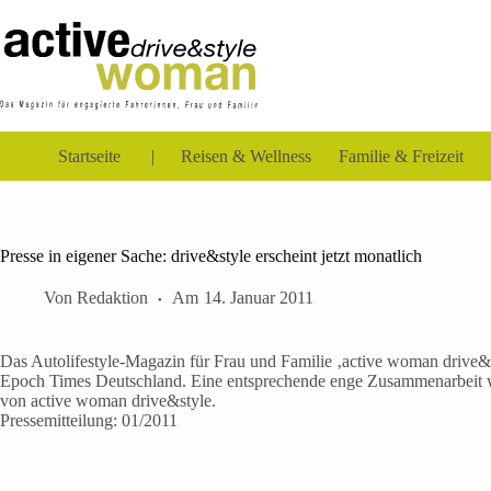
Zum
Inhalt
springen
Startseite
Reisen & Wellness
Familie & Freizeit
Presse in eigener Sache: drive&style erscheint jetzt monatlich
Von
Redaktion
Am
14. Januar 2011
Das Autolifestyle-Magazin für Frau und Familie ‚active woman drive&s
Epoch Times Deutschland. Eine entsprechende enge Zusammenarbeit wu
von active woman drive&style.
Pressemitteilung: 01/2011