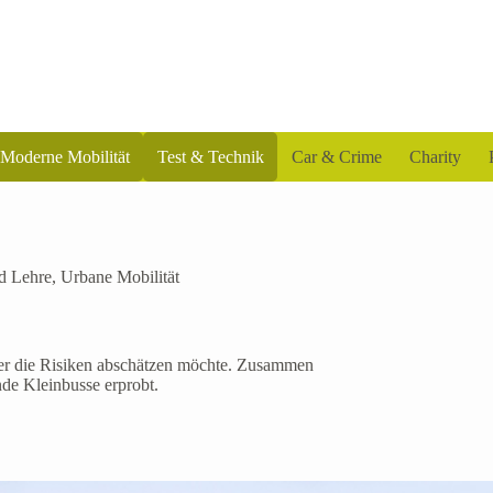
Moderne Mobilität
Test & Technik
Car & Crime
Charity
d Lehre
,
Urbane Mobilität
 er die Risiken abschätzen möchte. Zusammen
nde Kleinbusse erprobt.