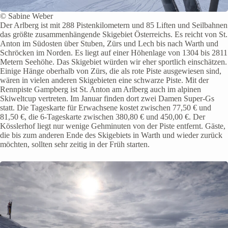
© Sabine Weber
Der Arlberg ist mit 288 Pistenkilometern und 85 Liften und Seilbahnen
das größte zusammenhängende Skigebiet Österreichs. Es reicht von St.
Anton im Südosten über Stuben, Zürs und Lech bis nach Warth und
Schröcken im Norden. Es liegt auf einer Höhenlage von 1304 bis 2811
Metern Seehöhe. Das Skigebiet würden wir eher sportlich einschätzen.
Einige Hänge oberhalb von Zürs, die als rote Piste ausgewiesen sind,
wären in vielen anderen Skigebieten eine schwarze Piste. Mit der
Rennpiste Gampberg ist St. Anton am Arlberg auch im alpinen
Skiweltcup vertreten. Im Januar finden dort zwei Damen Super-Gs
statt. Die Tageskarte für Erwachsene kostet zwischen 77,50 € und
81,50 €, die 6-Tageskarte zwischen 380,80 € und 450,00 €. Der
Kösslerhof liegt nur wenige Gehminuten von der Piste entfernt. Gäste,
die bis zum anderen Ende des Skigebiets in Warth und wieder zurück
möchten, sollten sehr zeitig in der Früh starten.