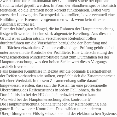
Zweck sollte die Funktionalität der Glühbirnen sowie der optimale
Leuchtwinkel geprüft werden. In Form der Standbremsprobe lässt sich
feststellen, ob die Bremsen noch korrekt funktionieren. Dabei wird
zuerst der Leerweg des Bremspedals kontrolliert, bevor eventuell eine
Entlüftung der Bremsen vorgenommen wird, wenn kein direkter
Anschlag spürbar ist.
Einer der häufigsten Mängel, die im Rahmen der Hauptuntersuchung
festgestellt werden, ist eine stark abgenutzte Bereifung. Aus diesem
Grund ist es zudem ratsam, verschiedene Reifenkontrollen
durchzuführen um die Vorschriften bezügliche der Bereifung und
Laufflächen einzuhalten. Zu einer vollständigen Prüfung gehört dabei
unter anderem die Kontrolle der Profiltiefe. Eine Unterschreitung der
vorgeschriebenen Mindestprofiltiefe führt zum Durchfallen bei der
Hauptuntersuchung, was den hohen Stellenwert dieses Vorgangs
zusätzlich verdeutlicht.
Falls keinerlei Kenntnisse in Bezug auf die optimale Beschaffenheit
der Reifen vorhanden sein sollten, empfiehlt sich die Zusammenarbeit
mit einer Werkstatt. In diesem Zusammenhang sollte darauf
hingewiesen werden, dass sich die Kosten für eine professionelle
Überprüfung des Reifenzustands in jedem Fall lohnen, da das
Durchfallrisiko bei der HU deutlich reduziert werden kann.
Was wird bei der Hauptuntersuchung alles kontrolliert?
Die Hauptuntersuchung beinhaltet neben der Reifenprüfung eine
ganze Reihe weiterer Kontrollen. Dazu zählen unter anderem
Überprüfungen der Flüssigkeitsstände und der elektronischen Systeme.