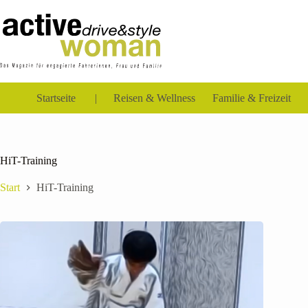
Zum
Inhalt
springen
Startseite
Reisen & Wellness
Familie & Freizeit
HiT-Training
Start
HiT-Training