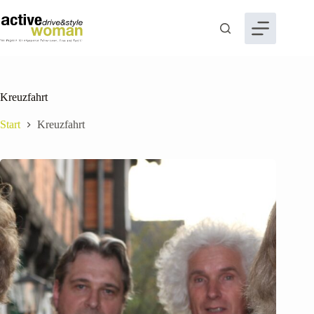
Zum
Inhalt
springen
Kreuzfahrt
Start
Kreuzfahrt