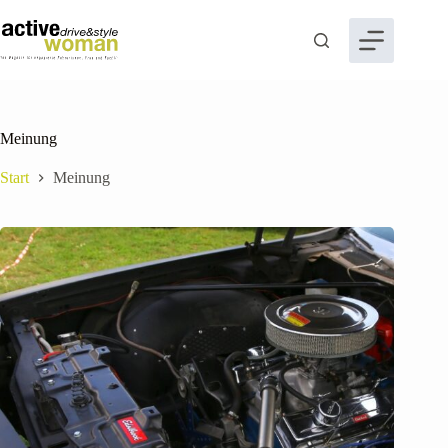
Zum
Inhalt
springen
Meinung
Start
Meinung