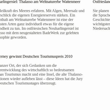
rlingersiel: Thalasso am Weltnaturerbe Wattenmeer
Ostfrieslan
eilkraft des Meeres erfahren. Mit Algen, Meersalz und
Sie planen
schlick die eigenen Energiereserven stärken. Ein
die Sprache
thalt am Weltnaturerbe Wattenmeer ist eine der
Geschichte
sten Arten ganz individuell etwas für die eigene
wichtigsten
dheit zu tun. Im ostfriesischen Neuharlingersiel ist
Niedersach
sso mit dem neugestalteten BadeWerk zur gelebten
sophie geworden.
erney gewinnt Deutschen Tourismuspreis 2010
anzer Ort, der sich Gedanken um die
rentwicklung des wirtschaftlich so bedeutsamen
s Tourismus macht und eine Insel, die alte Thalasso-
tionen wieder aufleben lässt – diese Ideen hat die Jury
eutschen Tourismustages überzeugt.