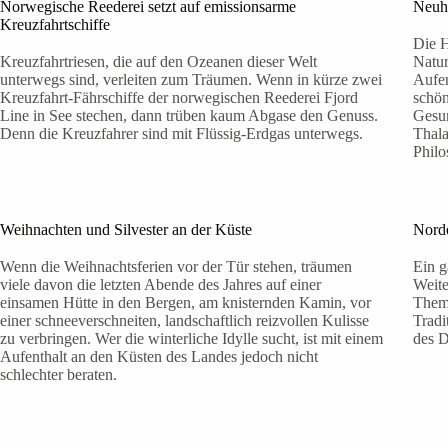
Norwegische Reederei setzt auf emissionsarme
Neuha
Kreuzfahrtschiffe
Die H
Kreuzfahrtriesen, die auf den Ozeanen dieser Welt
Natur
unterwegs sind, verleiten zum Träumen. Wenn in kürze zwei
Aufen
Kreuzfahrt-Fährschiffe der norwegischen Reederei Fjord
schön
Line in See stechen, dann trüben kaum Abgase den Genuss.
Gesun
Denn die Kreuzfahrer sind mit Flüssig-Erdgas unterwegs.
Thala
Philo
Weihnachten und Silvester an der Küste
Nord
Wenn die Weihnachtsferien vor der Tür stehen, träumen
Ein g
viele davon die letzten Abende des Jahres auf einer
Weite
einsamen Hütte in den Bergen, am knisternden Kamin, vor
Thema
einer schneeverschneiten, landschaftlich reizvollen Kulisse
Tradi
zu verbringen. Wer die winterliche Idylle sucht, ist mit einem
des D
Aufenthalt an den Küsten des Landes jedoch nicht
schlechter beraten.