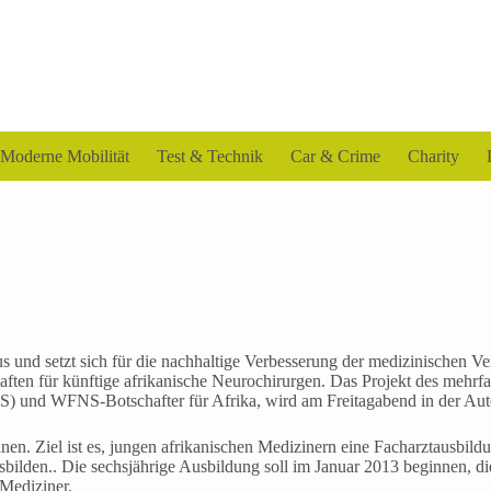
Moderne Mobilität
Test & Technik
Car & Crime
Charity
 und setzt sich für die nachhaltige Verbesserung der medizinischen 
ften für künftige afrikanische Neurochirurgen. Das Projekt des mehrf
) und WFNS-Botschafter für Afrika, wird am Freitagabend in der Autos
nen. Ziel ist es, jungen afrikanischen Medizinern eine Facharztausbild
usbilden.. Die sechsjährige Ausbildung soll im Januar 2013 beginnen, d
Mediziner.