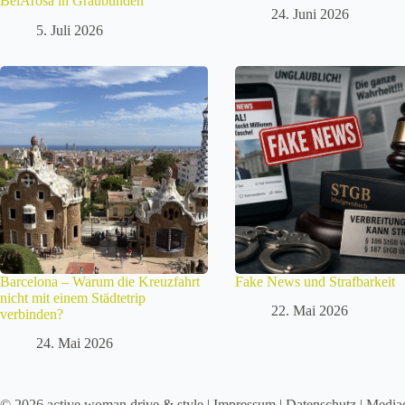
BelArosa in Graubünden
24. Juni 2026
5. Juli 2026
Barcelona – Warum die Kreuzfahrt
Fake News und Strafbarkeit
nicht mit einem Städtetrip
22. Mai 2026
verbinden?
24. Mai 2026
© 2026 active woman drive & style |
Impressum
|
Datenschutz
|
Media