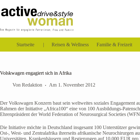
Zum
Inhalt
springen
Startseite
Reisen & Wellness
Familie & Freizeit
Volskwagen engagiert sich in Afrika
Von
Redaktion
Am
1. November 2012
Der Volkswagen Konzern baut sein weltweites soziales Engagement aus
Rahmen der Initiative „Africa100“ eine von 100 Ausbildungs-Patenscha
Ehrenpräsident der World Federation of Neurosurgical Societies (WFNS
Die Initiative möchte in Deutschland insgesamt 100 Unterstützer gewin
Ost-, West- und Zentralafrika ihrerseits afrikanische Neurochirurgen a
Universitäten, Krankenhäusern und Regierungen auf 10.000 EUR pro 