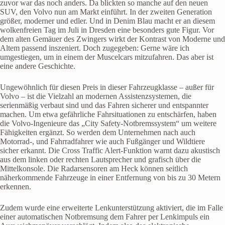
zuvor war das noch anders. Da blickten so manche auf den neuen
SUV, den Volvo nun am Markt einführt. In der zweiten Generation
größer, moderner und edler. Und in Denim Blau macht er an diesem
wolkenfreien Tag im Juli in Dresden eine besonders gute Figur. Vor
dem alten Gemäuer des Zwingers wirkt der Kontrast von Moderne und
Altem passend inszeniert. Doch zugegeben: Gerne wäre ich
umgestiegen, um in einem der Muscelcars mitzufahren. Das aber ist
eine andere Geschichte.
Ungewöhnlich für diesen Preis in dieser Fahrzeugklasse – außer für
Volvo – ist die Vielzahl an modernen Assistenzsystemen, die
serienmäßig verbaut sind und das Fahren sicherer und entspannter
machen. Um etwa gefährliche Fahrsituationen zu entschärfen, haben
die Volvo-Ingenieure das „City Safety-Notbremssystem“ um weitere
Fähigkeiten ergänzt. So werden dem Unternehmen nach auch
Motorrad-, und Fahrradfahrer wie auch Fußgänger und Wildtiere
sicher erkannt. Die Cross Traffic Alert-Funktion warnt dazu akustisch
aus dem linken oder rechten Lautsprecher und grafisch über die
Mittelkonsole. Die Radarsensoren am Heck können seitlich
näherkommende Fahrzeuge in einer Entfernung von bis zu 30 Metern
erkennen.
Zudem wurde eine erweiterte Lenkunterstützung aktiviert, die im Falle
einer automatischen Notbremsung dem Fahrer per Lenkimpuls ein