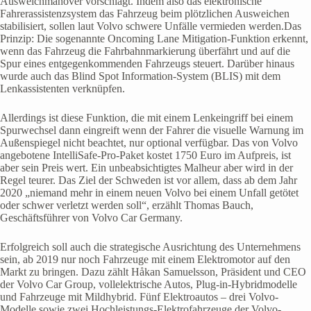
Ausweichmanöver vorschlägt. Indem also das elektronische
Fahrerassistenzsystem das Fahrzeug beim plötzlichen Ausweichen
stabilisiert, sollen laut Volvo schwere Unfälle vermieden werden.Das
Prinzip: Die sogenannte Oncoming Lane Mitigation-Funktion erkennt,
wenn das Fahrzeug die Fahrbahnmarkierung überfährt und auf die
Spur eines entgegenkommenden Fahrzeugs steuert. Darüber hinaus
wurde auch das Blind Spot Information-System (BLIS) mit dem
Lenkassistenten verknüpfen.
Allerdings ist diese Funktion, die mit einem Lenkeingriff bei einem
Spurwechsel dann eingreift wenn der Fahrer die visuelle Warnung im
Außenspiegel nicht beachtet, nur optional verfügbar. Das von Volvo
angebotene IntelliSafe-Pro-Paket kostet 1750 Euro im Aufpreis, ist
aber sein Preis wert. Ein unbeabsichtigtes Malheur aber wird in der
Regel teurer. Das Ziel der Schweden ist vor allem, dass ab dem Jahr
2020 „niemand mehr in einem neuen Volvo bei einem Unfall getötet
oder schwer verletzt werden soll“, erzählt Thomas Bauch,
Geschäftsführer von Volvo Car Germany.
Erfolgreich soll auch die strategische Ausrichtung des Unternehmens
sein, ab 2019 nur noch Fahrzeuge mit einem Elektromotor auf den
Markt zu bringen. Dazu zählt Håkan Samuelsson, Präsident und CEO
der Volvo Car Group, vollelektrische Autos, Plug-in-Hybridmodelle
und Fahrzeuge mit Mildhybrid. Fünf Elektroautos – drei Volvo-
Modelle sowie zwei Hochleistungs-Elektrofahrzeuge der Volvo-