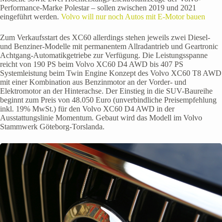
Performance-Marke Polestar – sollen zwischen 2019 und 2021
eingeführt werden.
Volvo will nur noch Autos mit E-Motor bauen
Zum Verkaufsstart des XC60 allerdings stehen jeweils zwei Diesel-
und Benziner-Modelle mit permanentem Allradantrieb und Geartronic
Achtgang-Automatikgetriebe zur Verfügung. Die Leistungsspanne
reicht von 190 PS beim Volvo XC60 D4 AWD bis 407 PS
Systemleistung beim Twin Engine Konzept des Volvo XC60 T8 AWD
mit einer Kombination aus Benzinmotor an der Vorder- und
Elektromotor an der Hinterachse. Der Einstieg in die SUV-Baureihe
beginnt zum Preis von 48.050 Euro (unverbindliche Preisempfehlung
inkl. 19% MwSt.) für den Volvo XC60 D4 AWD in der
Ausstattungslinie Momentum. Gebaut wird das Modell im Volvo
Stammwerk Göteborg-Torslanda.