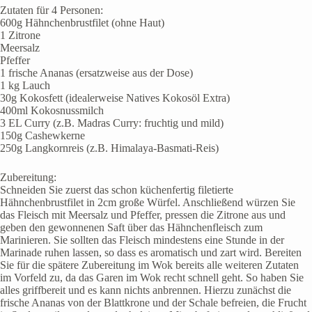
Zutaten für 4 Personen:
600g Hähnchenbrustfilet (ohne Haut)
1 Zitrone
Meersalz
Pfeffer
1 frische Ananas (ersatzweise aus der Dose)
1 kg Lauch
30g Kokosfett (idealerweise Natives Kokosöl Extra)
400ml Kokosnussmilch
3 EL Curry (z.B. Madras Curry: fruchtig und mild)
150g Cashewkerne
250g Langkornreis (z.B. Himalaya-Basmati-Reis)
Zubereitung:
Schneiden Sie zuerst das schon küchenfertig filetierte
Hähnchenbrustfilet in 2cm große Würfel. Anschließend würzen Sie
das Fleisch mit Meersalz und Pfeffer, pressen die Zitrone aus und
geben den gewonnenen Saft über das Hähnchenfleisch zum
Marinieren. Sie sollten das Fleisch mindestens eine Stunde in der
Marinade ruhen lassen, so dass es aromatisch und zart wird. Bereiten
Sie für die spätere Zubereitung im Wok bereits alle weiteren Zutaten
im Vorfeld zu, da das Garen im Wok recht schnell geht. So haben Sie
alles griffbereit und es kann nichts anbrennen. Hierzu zunächst die
frische Ananas von der Blattkrone und der Schale befreien, die Frucht