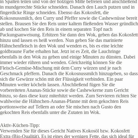
in Spalten teilen und von der holzigen Mitte befreien und anschließend
in mundgerechte Stücke schneiden. Danach den Lauch putzen und in
fingerdicke Ringe schneiden. Ebenso das Kokosfett, die
Kokosnussmilch, den Curry und Pfeffer sowie die Cashewnüsse bereit
stellen. Brausen Sie den Reis unter kaltem fließenden Wasser gründlich
ab und kochen Sie den Reis in einem separaten Topf nach
Packungsanweisung. Erhitzen Sie dann den Wok, geben das Kokosfett
hinzu und lassen es heiß werden. Nun geben Sie das marinierte
Hähnchenfleisch in den Wok und wenden es, bis es eine leichte
goldbraune Farbe erhalten hat. Jetzt ist es Zeit, die Lauchringe
ebenfalls in den Wok zu geben und einige Minuten zu dünsten. Dabei
immer wieder rühren und wenden. Gleichzeitig können Sie die
Fleisch-Gemüse-Mischung mit dem Curry würzen und je nach
Geschmack pfeffern. Danach die Kokosnussmilch hinzugeben, so dass
sich die Gewürze schön mit der Flüssigkeit verbinden. Ein paar
Minuten weiter köcheln lassen. Abschließend fügen Sie die
vorbereiteten Ananas-Stücke sowie die Cashewkerne zum Gericht
hinzu, so dass diese kurz miterhitzt werden. Zum Servieren richten Sie
wahlweise die Hähnchen-Ananas-Pfanne mit dem gekochten Reis
portionsweise auf Tellern an oder Sie mischen nach Gusto den
gekochten Reis ebenfalls unter die Zutaten im Wok.
Aktiv-Küchen-Tipp:
Verwenden Sie für dieses Gericht Natives Kokosöl bzw. Kokosfett
Extra (Bio-Qualität). Es ist eines der wenigen Fette, das sich ideal für