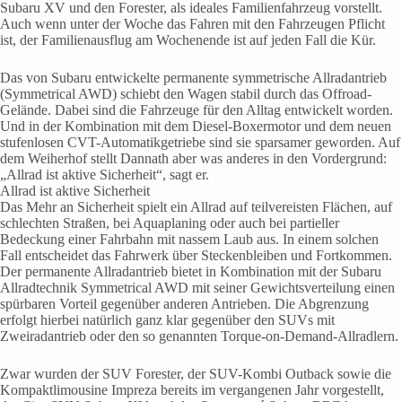
Subaru XV und den Forester, als ideales Familienfahrzeug vorstellt.
Auch wenn unter der Woche das Fahren mit den Fahrzeugen Pflicht
ist, der Familienausflug am Wochenende ist auf jeden Fall die Kür.
Das von Subaru entwickelte permanente symmetrische Allradantrieb
(Symmetrical AWD) schiebt den Wagen stabil durch das Offroad-
Gelände. Dabei sind die Fahrzeuge für den Alltag entwickelt worden.
Und in der Kombination mit dem Diesel-Boxermotor und dem neuen
stufenlosen CVT-Automatikgetriebe sind sie sparsamer geworden. Auf
dem Weiherhof stellt Dannath aber was anderes in den Vordergrund:
„Allrad ist aktive Sicherheit“, sagt er.
Allrad ist aktive Sicherheit
Das Mehr an Sicherheit spielt ein Allrad auf teilvereisten Flächen, auf
schlechten Straßen, bei Aquaplaning oder auch bei partieller
Bedeckung einer Fahrbahn mit nassem Laub aus. In einem solchen
Fall entscheidet das Fahrwerk über Steckenbleiben und Fortkommen.
Der permanente Allradantrieb bietet in Kombination mit der Subaru
Allradtechnik Symmetrical AWD mit seiner Gewichtsverteilung einen
spürbaren Vorteil gegenüber anderen Antrieben. Die Abgrenzung
erfolgt hierbei natürlich ganz klar gegenüber den SUVs mit
Zweiradantrieb oder den so genannten Torque-on-Demand-Allradlern.
Zwar wurden der SUV Forester, der SUV-Kombi Outback sowie die
Kompaktlimousine Impreza bereits im vergangenen Jahr vorgestellt,