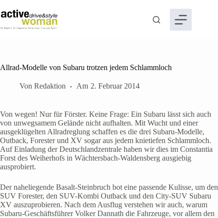
Zum
Inhalt
springen
Allrad-Modelle von Subaru trotzen jedem Schlammloch
Von
Redaktion
Am
2. Februar 2014
Von wegen! Nur für Förster. Keine Frage: Ein Subaru lässt sich auch
von unwegsamem Gelände nicht aufhalten. Mit Wucht und einer
ausgeklügelten Allradreglung schaffen es die drei Subaru-Modelle,
Outback, Forester und XV sogar aus jedem knietiefen Schlammloch.
Auf Einladung der Deutschlandzentrale haben wir dies im Constantia
Forst des Weiherhofs in Wächtersbach-Waldensberg ausgiebig
ausprobiert.
Der naheliegende Basalt-Steinbruch bot eine passende Kulisse, um den
SUV Forester, den SUV-Kombi Outback und den City-SUV Subaru
XV auszuprobieren. Nach dem Ausflug verstehen wir auch, warum
Subaru-Geschäftsführer Volker Dannath die Fahrzeuge, vor allem den