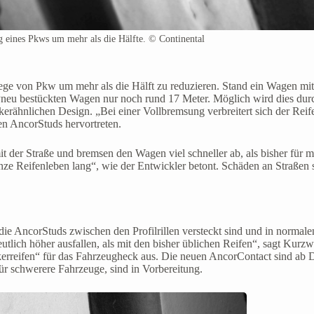
 eines Pkws um mehr als die Hälfte. © Continental
ege von Pkw um mehr als die Hälft zu reduzieren. Stand ein Wagen mi
neu bestückten Wagen nur noch rund 17 Meter. Möglich wird dies durc
nkerähnlichen Design. „Bei einer Vollbremsung verbreitert sich der Reif
en AncorStuds hervortreten.
it der Straße und bremsen den Wagen viel schneller ab, als bisher für 
anze Reifenleben lang“, wie der Entwickler betont. Schäden an Straßen
ie AncorStuds zwischen den Profilrillen versteckt sind und in normalen
tlich höher ausfallen, als mit den bisher üblichen Reifen“, sagt Kurzw
erreifen“ für das Fahrzeugheck aus. Die neuen AncorContact sind ab 
r schwerere Fahrzeuge, sind in Vorbereitung.