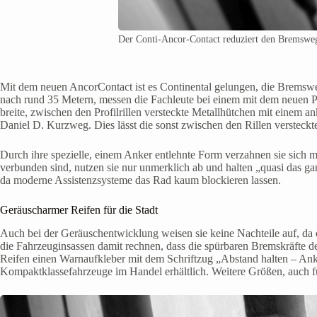
Der Conti-Ancor-Contact reduziert den Bremsweg
Mit dem neuen AncorContact ist es Continental gelungen, die Bremsw
nach rund 35 Metern, messen die Fachleute bei einem mit dem neuen P
breite, zwischen den Profilrillen versteckte Metallhütchen mit einem a
Daniel D. Kurzweg. Dies lässt die sonst zwischen den Rillen versteckt
Durch ihre spezielle, einem Anker entlehnte Form verzahnen sie sich m
verbunden sind, nutzen sie nur unmerklich ab und halten „quasi das g
da moderne Assistenzsysteme das Rad kaum blockieren lassen.
Geräuscharmer Reifen für die Stadt
Auch bei der Geräuschentwicklung weisen sie keine Nachteile auf, da d
die Fahrzeuginsassen damit rechnen, dass die spürbaren Bremskräfte deu
Reifen einen Warnaufkleber mit dem Schriftzug „Abstand halten – Ank
Kompaktklassefahrzeuge im Handel erhältlich. Weitere Größen, auch fü