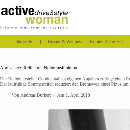
Zum
Inhalt
springen
Startseite
Reisen & Wellness
Familie & Freizeit
Aprilscherz: Reifen mit Notbremsfunktion
Der Reifenhersteller Continental hat eigenen Angaben zufolge einen R
Der laufruhige Sommerreifen reduziert den Bremsweg eines Pkws um m
Von
Andreas Burkert
Am
1. April 2018