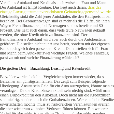
Verhältnis Autokauf und Kredit als auch zwischen Frau und Mann.
Der Autokauf ist längst Routine. Das liegt auch daran,
dass das
einstige Luxusgut zum unverzichtbaren Gebrauchsgegenstand wurde
.
Gleichzeitig sinkt die Zahl jener Autokäufer, die den Kaufpreis in bar
bezahlen. Bei Gebrauchtwagen sind es mehr als die Hälfte, die ihren
Wagen Fremdfinanzieren, bei Neuwagen sind es bereits rund 80
Prozent. Das liegt auch daran, dass viele teure Neuwagen gekauft
werden, die ohne Kredit nicht zu finanzieren sind. Der
fremdfinanzierte Autokauf wird aber auch durch die Autohersteller
gefördert. Die stellen nicht nur Autos bereit, sondern mit der eigenen
Bank auch gleich den passenden Kredit. Damit stellen sich für Frau
und Mann beim Autokauf zwei wichtige Fragen. Welches Fahrzeug
passt zu mir und welche Finanzierung wähle ich?
Die großen Drei – Barzahlung, Leasing und Ratenkredit
Barzahler werden belohnt. Vergleiche zeigen immer wieder, dass
Barzahler am günstigsten fahren. Das zeigt zum Beispiel folgende
Überlegung. Anstatt sein Geld für ein Auto auszugeben, könnte man es
veranlagen. Da die Kreditzinsen aktuell sehr niedrig sind, wählt man
einen Dispokredit für den Autokauf. Doch nicht nur die Kreditzinsen
sind niedrig, sondern auch die Guthabenzinsen. Wer eine hohe Rendite
erwirtschaften möchte, muss zu risikoreichen Veranlagungen greifen,
die aber wiederum zu hohen Verlusten führen können. Ein weiterer
Vorteil für Barzahler ist der Status "Eigentum". Barzahler werden