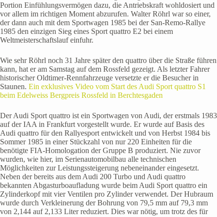
Portion Einfühlungsvermögen dazu, die Antriebskraft wohldosiert und
vor allem im richtigen Moment abzurufen. Walter Röhrl war so einer,
der dann auch mit dem Sportwagen 1985 bei der San-Remo-Rallye
1985 den einzigen Sieg eines Sport quattro E2 bei einem
Weltmeisterschaftslauf einfuhr.
Wie sehr Röhrl noch 31 Jahre später den quattro über die Straße führen
kann, hat er am Samstag auf dem Rossfeld gezeigt. Als letzter Fahrer
historischer Oldtimer-Rennfahrzeuge versetzte er die Besucher in
Staunen.
Ein exklusives Video vom Start des Audi Sport quattro S1
beim Edelweiss Bergpreis Rossfeld in Berchtesgaden
Der Audi Sport quattro ist ein Sportwagen von Audi, der erstmals 1983
auf der IAA in Frankfurt vorgestellt wurde. Er wurde auf Basis des
Audi quattro für den Rallyesport entwickelt und von Herbst 1984 bis
Sommer 1985 in einer Stückzahl von nur 220 Einheiten für die
benötigte FIA-Homologation der Gruppe B produziert. Nie zuvor
wurden, wie hier, im Serienautomobilbau alle technischen
Möglichkeiten zur Leistungssteigerung nebeneinander eingesetzt.
Neben der bereits aus dem Audi 200 Turbo und Audi quattro
bekannten Abgasturboaufladung wurde beim Audi Sport quattro ein
Zylinderkopf mit vier Ventilen pro Zylinder verwendet. Der Hubraum
wurde durch Verkleinerung der Bohrung von 79,5 mm auf 79,3 mm
von 2,144 auf 2,133 Liter reduziert. Dies war nötig, um trotz des für