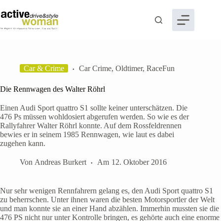
Zum
Inhalt
springen
Car & Crime
Car Crime
,
Oldtimer
,
RaceFun
Die Rennwagen des Walter Röhrl
Einen Audi Sport quattro S1 sollte keiner unterschätzen. Die
476 Ps müssen wohldosiert abgerufen werden. So wie es der
Rallyfahrer Walter Röhrl konnte. Auf dem Rossfeldrennen
bewies er in seinem 1985 Rennwagen, wie laut es dabei
zugehen kann.
Von
Andreas Burkert
Am
12. Oktober 2016
Nur sehr wenigen Rennfahrern gelang es, den Audi Sport quattro S1
zu beherrschen. Unter ihnen waren die besten Motorsportler der Welt
und man konnte sie an einer Hand abzählen. Immerhin mussten sie die
476 PS nicht nur unter Kontrolle bringen, es gehörte auch eine enorme