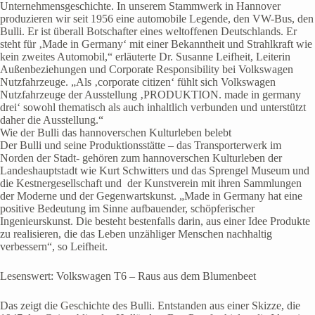
Unternehmensgeschichte. In unserem Stammwerk in Hannover
produzieren wir seit 1956 eine automobile Legende, den VW-Bus, den
Bulli. Er ist überall Botschafter eines weltoffenen Deutschlands. Er
steht für ‚Made in Germany‘ mit einer Bekanntheit und Strahlkraft wie
kein zweites Automobil,“ erläuterte Dr. Susanne Leifheit, Leiterin
Außenbeziehungen und Corporate Responsibility bei Volkswagen
Nutzfahrzeuge. „Als ‚corporate citizen‘ fühlt sich Volkswagen
Nutzfahrzeuge der Ausstellung ‚PRODUKTION. made in germany
drei‘ sowohl thematisch als auch inhaltlich verbunden und unterstützt
daher die Ausstellung.“
Wie der Bulli das hannoverschen Kulturleben belebt
Der Bulli und seine Produktionsstätte – das Transporterwerk im
Norden der Stadt- gehören zum hannoverschen Kulturleben der
Landeshauptstadt wie Kurt Schwitters und das Sprengel Museum und
die Kestnergesellschaft und der Kunstverein mit ihren Sammlungen
der Moderne und der Gegenwartskunst. „Made in Germany hat eine
positive Bedeutung im Sinne aufbauender, schöpferischer
Ingenieurskunst. Die besteht bestenfalls darin, aus einer Idee Produkte
zu realisieren, die das Leben unzähliger Menschen nachhaltig
verbessern“, so Leifheit.
Lesenswert: Volkswagen T6 – Raus aus dem Blumenbeet
Das zeigt die Geschichte des Bulli. Entstanden aus einer Skizze, die