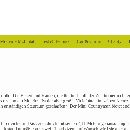
Moderne Mobilität
Test & Technik
Car & Crime
Charity
aßenbild. Die Ecken und Kanten, die ihn im Laufe der Zeit immer mehr 
s erstauntem Munde: „Ist der aber groß“. Viele bitten im selben Atemz
nen anständigen Stauraum geschaffen“. Der Mini Countryman bietet endl
r erleichtern. Dass er dadurch mit seinen 4,11 Metern genauso lang ist w
 standardmäßig aus zwei Einzelsitzen, auf Wunsch wird sie aber auch 