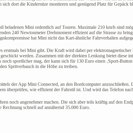
sen sich dort die Kindersitze montieren und genügend Platz für Gepäck 
oll beladenen Mini ordentlich auf Touren. Maximale 210 km/h sind mög
enden 240 Newtonmeter Drehmoment effizient auf die Strasse zu bringe
gnkompromisse hat Mini nicht das Kart-ähnliche Fahrverhalten aufgeg
s erstmals bei Mini gibt. Die Kraft wird dabei per elektromagnetische
eschickt werden. Zusammen mit der direkten Lenkung bietet diese int
 noch sportlicher mag, der kann sich für 130 Euro einen ‚Sport-Button
en Spritverbauch in die Höhe zu treiben.
ne mittels der App Mini Connected, an den Bordcomputer anzuschließen
dem überprüfen, wie effizient der Fahrstil ist. Und wird das Telefon na
Fahren noch angenehmer machen. Die sich aber teils kräftig auf den E
e Rechnung schnell auf annähernd 35.000 Euro.