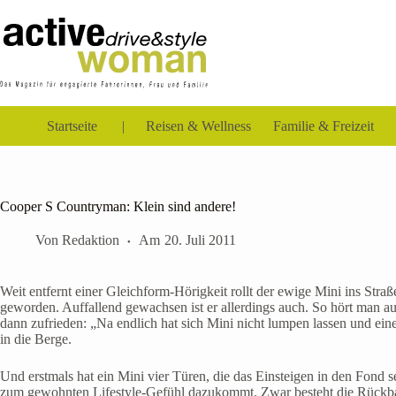
Zum
Inhalt
springen
Startseite
Reisen & Wellness
Familie & Freizeit
Cooper S Countryman: Klein sind andere!
Von
Redaktion
Am
20. Juli 2011
Weit entfernt einer Gleichform-Hörigkeit rollt der ewige Mini ins Str
geworden. Auffallend gewachsen ist er allerdings auch. So hört man au
dann zufrieden: „Na endlich hat sich Mini nicht lumpen lassen und ei
in die Berge.
Und erstmals hat ein Mini vier Türen, die das Einsteigen in den Fond seh
zum gewohnten Lifestyle-Gefühl dazukommt. Zwar besteht die Rückbank