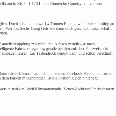
bleibt auch. Bis zu 1.170 Litern können im Countryman verstaut
lich. Doch schon die etwa 1,4 Tonnen Eigengewicht zerren kräftig an
n. Wer das Sechs-Gang-Getriebe dann noch geschickt nutzt, schafft
eben.
r Lamellenkupplung zwischen den Achsen verteilt – je nach
elligente Fahrwerkregelung gerade bei dynamischer Fahrweise ein
‘ einbauen lassen. Ein Tastendruck genügt dann und schon verschärft
. Dann nämlich kann man nicht nur seinen Facebook-Account aufrufen
ch dem Parken mitgenommen, ist die Postion gleich hinterlegt.
ndpreis auswirken. Weil Klimaautomatik, Xenon-Licht und Parksensoren