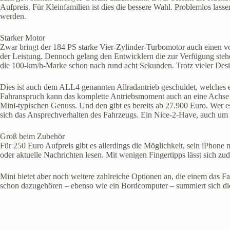
Aufpreis. Für Kleinfamilien ist dies die bessere Wahl. Problemlos las
werden.
Starker Motor
Zwar bringt der 184 PS starke Vier-Zylinder-Turbomotor auch einen v
der Leistung. Dennoch gelang den Entwicklern die zur Verfügung steh
die 100-km/h-Marke schon nach rund acht Sekunden. Trotz vieler Desi
Dies ist auch dem ALL4 genannten Allradantrieb geschuldet, welches e
Fahranspruch kann das komplette Antriebsmoment auch an eine Achse g
Mini-typischen Genuss. Und den gibt es bereits ab 27.900 Euro. Wer es
sich das Ansprechverhalten des Fahrzeugs. Ein Nice-2-Have, auch um d
Groß beim Zubehör
Für 250 Euro Aufpreis gibt es allerdings die Möglichkeit, sein iPho
oder aktuelle Nachrichten lesen. Mit wenigen Fingertipps lässt sich zu
Mini bietet aber noch weitere zahlreiche Optionen an, die einem das 
schon dazugehören – ebenso wie ein Bordcomputer – summiert sich di