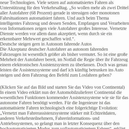
neue Technologien. Viele setzen auf automatisiertes Fahren als
Unterstützung für den Verkehrsalltag. „So wollen mehr als zwei Drittel
aller Autofahrer (68 Prozent) gerade in stressigen oder monotonen
Fahrsituationen automatisiert fahren. Und auch beim Thema
intelligentes Fahrzeug und dessen Senden, Empfangen und Verarbeiten
von Informationen zeigen viele Autofahrer großes Interesse. Vernetzte
Dienste werden vor allem dann akzeptiert, wenn durch sie ein
erkennbarer Mehrwert geschaffen wird.“.
Deutsche steigen gern in Autonom fahrende Autos
Die Akzeptanz deutscher Autofahrer an autonom fahrenden
Fahrzeugen ist wesentlich größer als bisher vermutet. So ist eine große
Mehrheit der Autofahrer bereit, im Notfall die Regie über ihr Fahrzeug
einem elektronischen Assistenzsystem zu überlassen. Doch was genau
leisten die Assistenzsysteme und darf ich künftig betrunken ins Auto
steigen und dem Fahrzeug den Befehl zum Losfahren geben?
(Klicken Sie auf das Bild und starten Sie das Video von Continental)
In einem Video erklärt nun der Automobilzulieferer Continental die
wesentlichen Funktionen kommender Assistenzsysteme wie sie für das
autonome Fahren benötigt werden. Für die Ingenieure ist das
automatisierte Fahren technologisch eine folgerichtige Evolution:
„Vernetzt man Fahrerassistenzsysteme stärker mit Echtzeitdaten,
anderen Verkehrsteilnehmern, Fahrerinformations‐ und
Antriebssystemen, so gelangt man in letzter Konsequenz über den
hochautomatisierten Modus zum vollautomatisiertem Fahren“, erklärt