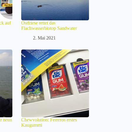
ck auf
Ostfriese rettet das
Flachwasserbiotop Sandwater
2. Mai 2021
ür neun
Chewvolution: Ferreros erstes
Kaugummi