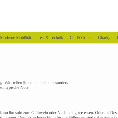
Moderne Mobilität
Test & Technik
Car & Crime
Charity
. Wir stellen ihnen heute eine besonders
isontypische Note.
 kann ihn solo zum Glühwein oder Nachmittagstee essen. Oder als Dess
Stimmung. Dem Erfinderreichtum für die Füllungen sind dabei keine Gr