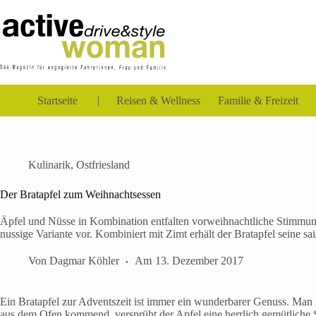
Zum
Inhalt
springen
Startseite
Reisen & Wellness
Familie & Freizeit
Kulinarik
,
Ostfriesland
Der Bratapfel zum Weihnachtsessen
Äpfel und Nüsse in Kombination entfalten vorweihnachtliche Stimmung
nussige Variante vor. Kombiniert mit Zimt erhält der Bratapfel seine sa
Von
Dagmar Köhler
Am
13. Dezember 2017
Ein Bratapfel zur Adventszeit ist immer ein wunderbarer Genuss. Man
aus dem Ofen kommend, versprüht der Apfel eine herrlich gemütliche 