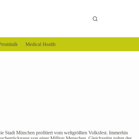
Promitalk
Medical Health
die Stadt München profitiert vom weltgrößten Volksfest. Immerhin
esucherrückgang von einer Million Menschen. Gleichzeitig nahm der