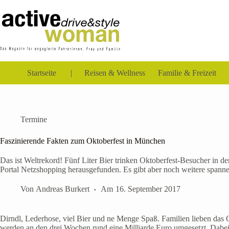
Zum
Inhalt
springen
Startseite
Reisen & Wellness
Familie & Freizeit
Termine
Faszinierende Fakten zum Oktoberfest in München
Das ist Weltrekord! Fünf Liter Bier trinken Oktoberfest-Besucher in d
Portal Netzshopping herausgefunden. Es gibt aber noch weitere spann
Von
Andreas Burkert
Am
16. September 2017
Dirndl, Lederhose, viel Bier und ne Menge Spaß. Familien lieben das O
werden an den drei Wochen rund eine Milliarde Euro umgesetzt. Dabe