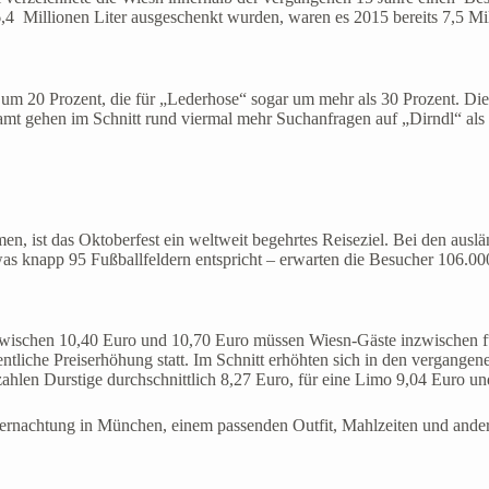
 Millionen Liter ausgeschenkt wurden, waren es 2015 bereits 7,5 Mill
 20 Prozent, die für „Lederhose“ sogar um mehr als 30 Prozent. Die we
amt gehen im Schnitt rund viermal mehr Suchanfragen auf „Dirndl“ als
 ist das Oktoberfest ein weltweit begehrtes Reiseziel. Bei den ausländi
 knapp 95 Fußballfeldern entspricht – erwarten die Besucher 106.000 
n. Zwischen 10,40 Euro und 10,70 Euro müssen Wiesn-Gäste inzwischen 
dentliche Preiserhöhung statt. Im Schnitt erhöhten sich in den vergang
zahlen Durstige durchschnittlich 8,27 Euro, für eine Limo 9,04 Euro un
bernachtung in München, einem passenden Outfit, Mahlzeiten und ander