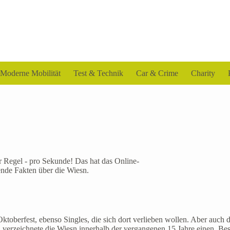
Moderne Mobilität
Test & Technik
Car & Crime
Charity
er Regel - pro Sekunde! Das hat das Online-
ende Fakten über die Wiesn.
ktoberfest, ebenso Singles, die sich dort verlieben wollen. Aber auch 
i verzeichnete die Wiesn innerhalb der vergangenen 15 Jahre einen B