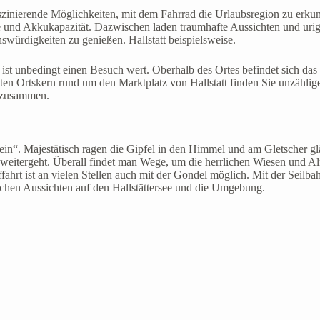
inierende Möglichkeiten, mit dem Fahrrad die Urlaubsregion zu erku
üche und Akkukapazität. Dazwischen laden traumhafte Aussichten und ur
swürdigkeiten zu genießen. Hallstatt beispielsweise.
ist unbedingt einen Besuch wert. Oberhalb des Ortes befindet sich das ä
alten Ortskern rund um den Marktplatz von Hallstatt finden Sie unzählig
d zusammen.
. Majestätisch ragen die Gipfel in den Himmel und am Gletscher glän
weitergeht. Überall findet man Wege, um die herrlichen Wiesen und A
hrt ist an vielen Stellen auch mit der Gondel möglich. Mit der Seilbah
schen Aussichten auf den Hallstättersee und die Umgebung.