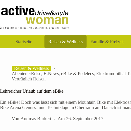
Zum
Inhalt
springen
Startseite
Reisen & Wellness
Familie & Freizeit
Reisen & Wellness
AbenteuerReise
,
E-News
,
eBike & Pedelecs
,
Elektromobilität T
Verträglich Reisen
Lehrreicher Urlaub auf dem eBike
Ein eBike! Doch was lässt sich mit einem Mountain-Bike mit Elektroantr
Bike Arena Genuss- und Techniktage in Obertraun an. Danach ist man/f
Von
Andreas Burkert
Am
26. September 2017