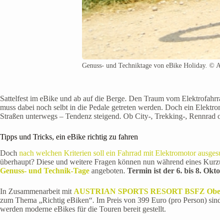
Genuss- und Techniktage von eBike Holiday. © A
Sattelfest im eBike und ab auf die Berge. Den Traum vom Elektrofahrra
muss dabei noch selbt in die Pedale getreten werden. Doch ein Elektro
Straßen unterwegs – Tendenz steigend. Ob City-, Trekking-, Rennrad od
Tipps und Tricks, ein eBike richtig zu fahren
Doch
nach welchen Kriterien soll ein Fahrrad mit Elektromotor ausge
überhaupt? Diese und weitere Fragen können nun während eines Kurz
Genuss- und Technik-Tage
angeboten.
Termin ist der 6. bis 8. Okt
In Zusammenarbeit mit
AUSTRIAN SPORTS RESORT BSFZ Ober
zum Thema „Richtig eBiken“. Im Preis von 399 Euro (pro Person) sin
werden moderne eBikes für die Touren bereit gestellt.