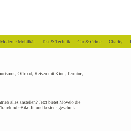
Moderne Mobilität
Test & Technik
Car & Crime
Charity
ourismus
,
Offroad
,
Reisen mit Kind
,
Termine
,
ieb alles anstellen? Jetzt bietet Movelo die
rau/kind eBike-fit und bestens geschult.