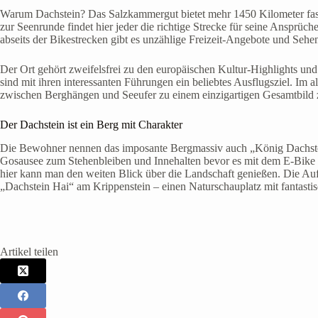
Warum Dachstein? Das Salzkammergut bietet mehr 1450 Kilometer fasz
zur Seenrunde findet hier jeder die richtige Strecke für seine Anspr
abseits der Bikestrecken gibt es unzählige Freizeit-Angebote und Sehen
Der Ort gehört zweifelsfrei zu den europäischen Kultur-Highlights und 
sind mit ihren interessanten Führungen ein beliebtes Ausflugsziel. Im 
zwischen Berghängen und Seeufer zu einem einzigartigen Gesamtbil
Der Dachstein ist ein Berg mit Charakter
Die Bewohner nennen das imposante Bergmassiv auch „König Dachstein“
Gosausee zum Stehenbleiben und Innehalten bevor es mit dem E-Bike 
hier kann man den weiten Blick über die Landschaft genießen. Die Auffa
„Dachstein Hai“ am Krippenstein – einen Naturschauplatz mit fantasti
Artikel teilen