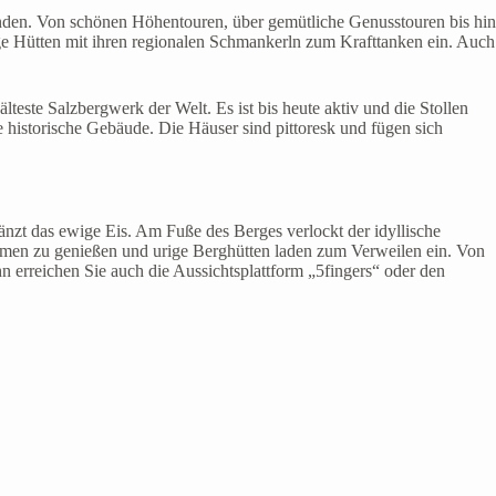
nden. Von schönen Höhentouren, über gemütliche Genusstouren bis hin
ige Hütten mit ihren regionalen Schmankerln zum Krafttanken ein. Auch
lteste Salzbergwerk der Welt. Es ist bis heute aktiv und die Stollen
e historische Gebäude. Die Häuser sind pittoresk und fügen sich
zt das ewige Eis. Am Fuße des Berges verlockt der idyllische
lmen zu genießen und urige Berghütten laden zum Verweilen ein. Von
n erreichen Sie auch die Aussichtsplattform „5fingers“ oder den