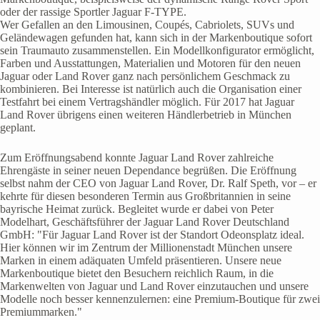
oder der rassige Sportler Jaguar F-TYPE.
Wer Gefallen an den Limousinen, Coupés, Cabriolets, SUVs und
Geländewagen gefunden hat, kann sich in der Markenboutique sofort
sein Traumauto zusammenstellen. Ein Modellkonfigurator ermöglicht,
Farben und Ausstattungen, Materialien und Motoren für den neuen
Jaguar oder Land Rover ganz nach persönlichem Geschmack zu
kombinieren. Bei Interesse ist natürlich auch die Organisation einer
Testfahrt bei einem Vertragshändler möglich. Für 2017 hat Jaguar
Land Rover übrigens einen weiteren Händlerbetrieb in München
geplant.
Zum Eröffnungsabend konnte Jaguar Land Rover zahlreiche
Ehrengäste in seiner neuen Dependance begrüßen. Die Eröffnung
selbst nahm der CEO von Jaguar Land Rover, Dr. Ralf Speth, vor – er
kehrte für diesen besonderen Termin aus Großbritannien in seine
bayrische Heimat zurück. Begleitet wurde er dabei von Peter
Modelhart, Geschäftsführer der Jaguar Land Rover Deutschland
GmbH: "Für Jaguar Land Rover ist der Standort Odeonsplatz ideal.
Hier können wir im Zentrum der Millionenstadt München unsere
Marken in einem adäquaten Umfeld präsentieren. Unsere neue
Markenboutique bietet den Besuchern reichlich Raum, in die
Markenwelten von Jaguar und Land Rover einzutauchen und unsere
Modelle noch besser kennenzulernen: eine Premium-Boutique für zwei
Premiummarken."