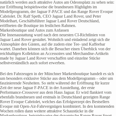
natürlich werden auch attraktive Autos am Odeonsplatz zu sehen sein:
zur Eröffnung beispielsweise die brandneuen Highlights im
Modellprogramm, der Jaguar F-PACE und das Range Rover Evoque
Cabriolet. Dr. Ralf Speth, CEO Jaguar Land Rover, und Peter
Modelhart, Geschäftsführer Jaguar Land Rover Deutschland,
eröffneten die Boutique im festlichen Rahmen.
Markenboutique und Autos zum Anfassen
Die Innenaustattung wurd nach den neuesten CI-Richtlinien von
Jaguar Land Rover gestaltet. Wohnlich und einladend zeigt sich die
Atmosphäre den Gästen, auf die zudem eine Tee- und Kaffeebar
wartet. Daneben können sich die Besucher einen Überblick von der
reichhaltigen Kollektion an Accessoires und Merchandise-Artikeln
made by Jaguar Land Rover verschaffen und einzelne Stücke
selbstverständlich auch sofort erwerben.
Bei den Fahrzeugen in der Münchner Markenboutique handelt es sich
um besonders exklusive Stücke aus dem Modellprogramm – oder um
faszinierende Neuheiten. So steht während der Eröffnung für kurze
Zeit der neue Jaguar F-PACE in der Ausstellung, der erste
Performance-Crossover aus dem Haus Jaguar. Er wird flankiert vom
ebenfalls brandneuen und erstmals in Deutschland gezeigten Range
Rover Evoque Cabriolet, welches das Erfolgsrezept des Bestsellers
Evoque mit Open-Air-Fahrvergnügen kombiniert. In den kommenden
Wochen rollen dann weitere attraktive Schaustücke in die
Markenboutique, beispielsweise der dynamische Range Rover Sport