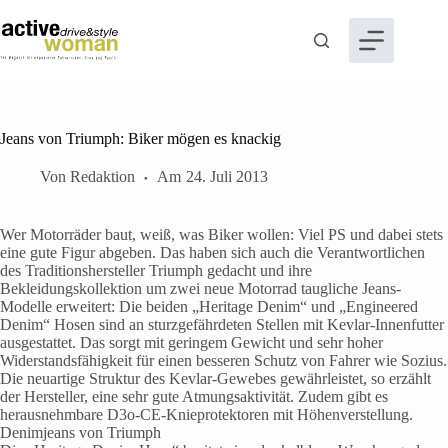
Zum
Inhalt
springen
Jeans von Triumph: Biker mögen es knackig
Von
Redaktion
Am
24. Juli 2013
Wer Motorräder baut, weiß, was Biker wollen: Viel PS und dabei stets
eine gute Figur abgeben. Das haben sich auch die Verantwortlichen
des Traditionshersteller Triumph gedacht und ihre
Bekleidungskollektion um zwei neue Motorrad taugliche Jeans-
Modelle erweitert: Die beiden „Heritage Denim“ und „Engineered
Denim“ Hosen sind an sturzgefährdeten Stellen mit Kevlar-Innenfutter
ausgestattet. Das sorgt mit geringem Gewicht und sehr hoher
Widerstandsfähigkeit für einen besseren Schutz von Fahrer wie Sozius.
Die neuartige Struktur des Kevlar-Gewebes gewährleistet, so erzählt
der Hersteller, eine sehr gute Atmungsaktivität. Zudem gibt es
herausnehmbare D3o-CE-Knieprotektoren mit Höhenverstellung.
Denimjeans von Triumph