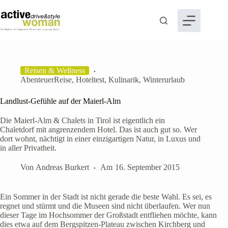
Zum
Inhalt
springen
Reisen & Wellness
AbenteuerReise
,
Hoteltest
,
Kulinarik
,
Winterurlaub
Landlust-Gefühle auf der Maierl-Alm
Die Maierl-Alm & Chalets in Tirol ist eigentlich ein
Chaletdorf mit angrenzendem Hotel. Das ist auch gut so. Wer
dort wohnt, nächtigt in einer einzigartigen Natur, in Luxus und
in aller Privatheit.
Von
Andreas Burkert
Am
16. September 2015
Ein Sommer in der Stadt ist nicht gerade die beste Wahl. Es sei, es
regnet und stürmt und die Museen sind nicht überlaufen. Wer nun
dieser Tage im Hochsommer der Großstadt entfliehen möchte, kann
dies etwa auf dem Bergspitzen-Plateau zwischen Kirchberg und