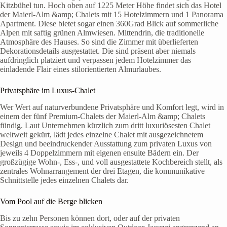
Kitzbühel tun. Hoch oben auf 1225 Meter Höhe findet sich das Hotel
der Maierl-Alm &amp; Chalets mit 15 Hotelzimmern und 1 Panorama
Apartment. Diese bietet sogar einen 360Grad Blick auf sommerliche
Alpen mit saftig grünen Almwiesen. Mittendrin, die traditionelle
Atmosphäre des Hauses. So sind die Zimmer mit überlieferten
Dekorationsdetails ausgestattet. Die sind präsent aber niemals
aufdringlich platziert und verpassen jedem Hotelzimmer das
einladende Flair eines stilorientierten Almurlaubes.
Privatsphäre im Luxus-Chalet
Wer Wert auf naturverbundene Privatsphäre und Komfort legt, wird in
einem der fünf Premium-Chalets der Maierl-Alm &amp; Chalets
fündig. Laut Unternehmen kürzlich zum dritt luxuriösesten Chalet
weltweit gekürt, lädt jedes einzelne Chalet mit ausgezeichnetem
Design und beeindruckender Ausstattung zum privaten Luxus von
jeweils 4 Doppelzimmern mit eigenen ensuite Bädern ein. Der
großzügige Wohn-, Ess-, und voll ausgestattete Kochbereich stellt, als
zentrales Wohnarrangement der drei Etagen, die kommunikative
Schnittstelle jedes einzelnen Chalets dar.
Vom Pool auf die Berge blicken
Bis zu zehn Personen können dort, oder auf der privaten