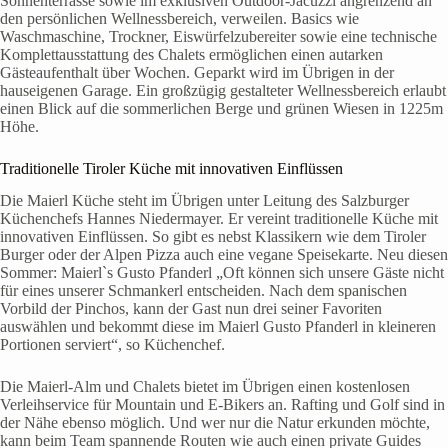
Sonnenterrasse sowie im exklusiven Outdoor-Jacuzzi angrenzend an
den persönlichen Wellnessbereich, verweilen. Basics wie
Waschmaschine, Trockner, Eiswürfelzubereiter sowie eine technische
Komplettausstattung des Chalets ermöglichen einen autarken
Gästeaufenthalt über Wochen. Geparkt wird im Übrigen in der
hauseigenen Garage. Ein großzügig gestalteter Wellnessbereich erlaubt
einen Blick auf die sommerlichen Berge und grünen Wiesen in 1225m
Höhe.
Traditionelle Tiroler Küche mit innovativen Einflüssen
Die Maierl Küche steht im Übrigen unter Leitung des Salzburger
Küchenchefs Hannes Niedermayer. Er vereint traditionelle Küche mit
innovativen Einflüssen. So gibt es nebst Klassikern wie dem Tiroler
Burger oder der Alpen Pizza auch eine vegane Speisekarte. Neu diesen
Sommer: Maierl`s Gusto Pfanderl „Oft können sich unsere Gäste nicht
für eines unserer Schmankerl entscheiden. Nach dem spanischen
Vorbild der Pinchos, kann der Gast nun drei seiner Favoriten
auswählen und bekommt diese im Maierl Gusto Pfanderl in kleineren
Portionen serviert“, so Küchenchef.
Die Maierl-Alm und Chalets bietet im Übrigen einen kostenlosen
Verleihservice für Mountain und E-Bikers an. Rafting und Golf sind in
der Nähe ebenso möglich. Und wer nur die Natur erkunden möchte,
kann beim Team spannende Routen wie auch einen private Guides