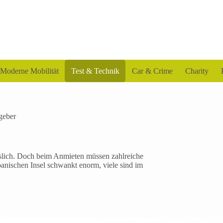
Moderne Mobilität
Test & Technik
Car & Crime
Charity
geber
sslich. Doch beim Anmieten müssen zahlreiche
panischen Insel schwankt enorm, viele sind im