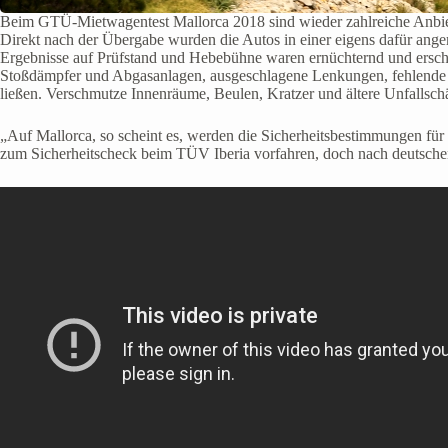
Beim GTÜ-Mietwagentest Mallorca 2018 sind wieder zahlreiche Anbiet
Direkt nach der Übergabe wurden die Autos in einer eigens dafür an
Ergebnisse auf Prüfstand und Hebebühne waren ernüchternd und erschr
Stoßdämpfer und Abgasanlagen, ausgeschlagene Lenkungen, fehlende Sch
ließen. Verschmutze Innenräume, Beulen, Kratzer und ältere Unfallsc
„Auf Mallorca, so scheint es, werden die Sicherheitsbestimmungen für
zum Sicherheitscheck beim TÜV Iberia vorfahren, doch nach deutschen