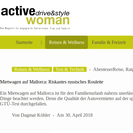
Zum
Inhalt
springen
Startseite
Reisen & Wellness
Familie & Freizeit
Reisen & Wellness
Test & Technik
AbenteuerReise
,
Rat
Mietwagen auf Mallorca: Riskantes russisches Roulette
Ein Mietwagen auf Mallorca ist für den Familienurlaub nahezu unerlä
Dinge beachtet werden. Denn die Qualität der Autovermieter auf der s
GTÜ-Test durchgefallen.
Von
Dagmar Köhler
Am
30. April 2018