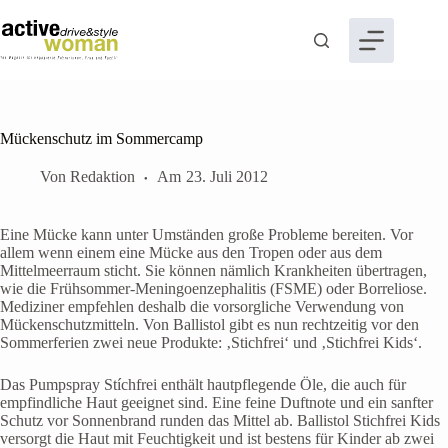
Zum
Inhalt
springen
Mückenschutz im Sommercamp
Von
Redaktion
Am
23. Juli 2012
Eine Mücke kann unter Umständen große Probleme bereiten. Vor
allem wenn einem eine Mücke aus den Tropen oder aus dem
Mittelmeerraum sticht. Sie können nämlich Krankheiten übertragen,
wie die Frühsommer-Meningoenzephalitis (FSME) oder Borreliose.
Mediziner empfehlen deshalb die vorsorgliche Verwendung von
Mückenschutzmitteln. Von Ballistol gibt es nun rechtzeitig vor den
Sommerferien zwei neue Produkte: ‚Stichfrei‘ und ‚Stichfrei Kids‘.
Das Pumpspray Stíchfrei enthält hautpflegende Öle, die auch für
empfindliche Haut geeignet sind. Eine feine Duftnote und ein sanfter
Schutz vor Sonnenbrand runden das Mittel ab. Ballistol Stichfrei Kids
versorgt die Haut mit Feuchtigkeit und ist bestens für Kinder ab zwei