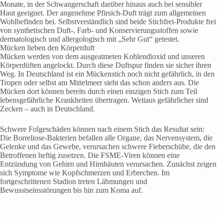
Monate, in der Schwangerschaft darüber hinaus auch bei sensibler
Haut geeignet. Der angenehme Pfirsich-Duft trägt zum allgemeinen
Wohlbefinden bei. Selbstverständlich sind beide Stichfrei-Produkte frei
von synthetischen Duft-, Farb- und Konservierungsstoffen sowie
dermatologisch und allergologisch mit „Sehr Gut“ getestet.
Mücken lieben den Körperduft
Mücken werden von dem ausgeatmeten Kohlendioxid und unseren
Körperdüften angelockt. Durch diese Duftspur finden sie sicher ihren
Weg. In Deutschland ist ein Mückenstich noch nicht gefährlich, in den
Tropen oder selbst am Mittelmeer sieht das schon anders aus. Die
Mücken dort können bereits durch einen einzigen Stich zum Teil
lebensgefährliche Krankheiten übertragen. Weitaus gefährlicher sind
Zecken – auch in Deutschland.
Schwere Folgeschäden können nach einem Stich das Resultat sein:
Die Borreliose-Bakterien befallen alle Organe, das Nervensystem, die
Gelenke und das Gewebe, verursachen schwere Fieberschübe, die den
Betroffenen heftig zusetzen. Die FSME-Viren können eine
Entzündung von Gehirn und Hirnhäuten verursachen. Zunächst zeigen
sich Symptome wie Kopfschmerzen und Erbrechen. Im
fortgeschrittenen Stadion treten Lähmungen und
Bewusstseinsstörungen bis hin zum Koma auf.