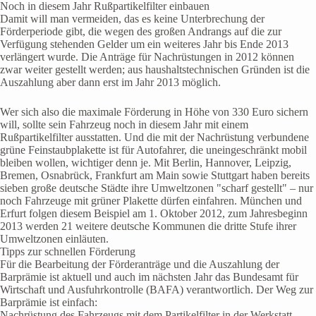
Noch in diesem Jahr Rußpartikelfilter einbauen
Damit will man vermeiden, das es keine Unterbrechung der
Förderperiode gibt, die wegen des großen Andrangs auf die zur
Verfügung stehenden Gelder um ein weiteres Jahr bis Ende 2013
verlängert wurde. Die Anträge für Nachrüstungen in 2012 können
zwar weiter gestellt werden; aus haushaltstechnischen Gründen ist die
Auszahlung aber dann erst im Jahr 2013 möglich.
Wer sich also die maximale Förderung in Höhe von 330 Euro sichern
will, sollte sein Fahrzeug noch in diesem Jahr mit einem
Rußpartikelfilter ausstatten. Und die mit der Nachrüstung verbundene
grüne Feinstaubplakette ist für Autofahrer, die uneingeschränkt mobil
bleiben wollen, wichtiger denn je. Mit Berlin, Hannover, Leipzig,
Bremen, Osnabrück, Frankfurt am Main sowie Stuttgart haben bereits
sieben große deutsche Städte ihre Umweltzonen "scharf gestellt" – nur
noch Fahrzeuge mit grüner Plakette dürfen einfahren. München und
Erfurt folgen diesem Beispiel am 1. Oktober 2012, zum Jahresbeginn
2013 werden 21 weitere deutsche Kommunen die dritte Stufe ihrer
Umweltzonen einläuten.
Tipps zur schnellen Förderung
Für die Bearbeitung der Förderanträge und die Auszahlung der
Barprämie ist aktuell und auch im nächsten Jahr das Bundesamt für
Wirtschaft und Ausfuhrkontrolle (BAFA) verantwortlich. Der Weg zur
Barprämie ist einfach:
Nachrüstung des Fahrzeugs mit dem Partikelfilter in der Werkstatt-