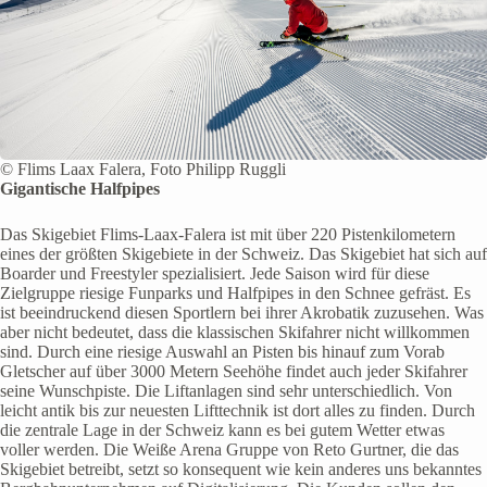
© Flims Laax Falera, Foto Philipp Ruggli
Gigantische Halfpipes
Das Skigebiet Flims-Laax-Falera ist mit über 220 Pistenkilometern
eines der größten Skigebiete in der Schweiz. Das Skigebiet hat sich auf
Boarder und Freestyler spezialisiert. Jede Saison wird für diese
Zielgruppe riesige Funparks und Halfpipes in den Schnee gefräst. Es
ist beeindruckend diesen Sportlern bei ihrer Akrobatik zuzusehen. Was
aber nicht bedeutet, dass die klassischen Skifahrer nicht willkommen
sind. Durch eine riesige Auswahl an Pisten bis hinauf zum Vorab
Gletscher auf über 3000 Metern Seehöhe findet auch jeder Skifahrer
seine Wunschpiste. Die Liftanlagen sind sehr unterschiedlich. Von
leicht antik bis zur neuesten Lifttechnik ist dort alles zu finden. Durch
die zentrale Lage in der Schweiz kann es bei gutem Wetter etwas
voller werden. Die Weiße Arena Gruppe von Reto Gurtner, die das
Skigebiet betreibt, setzt so konsequent wie kein anderes uns bekanntes