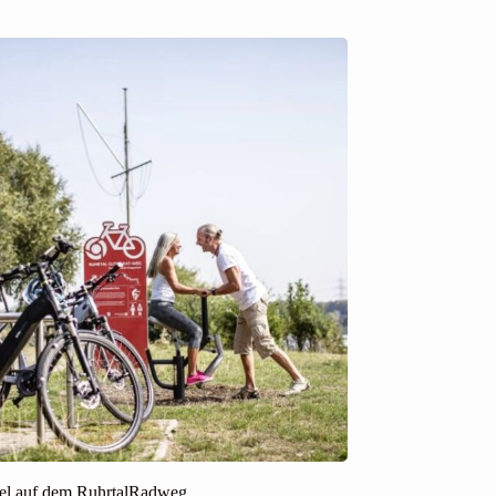
el auf dem RuhrtalRadweg