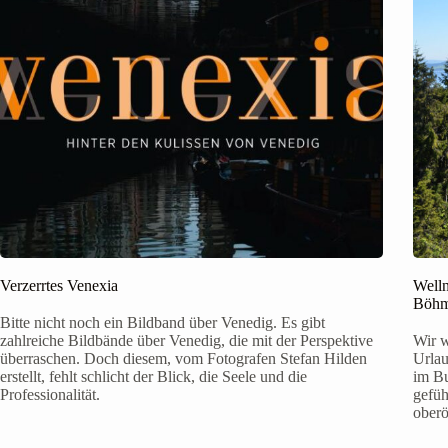
Verzerrtes Venexia
Welln
Böhm
Bitte nicht noch ein Bildband über Venedig. Es gibt
zahlreiche Bildbände über Venedig, die mit der Perspektive
Wir w
überraschen. Doch diesem, vom Fotografen Stefan Hilden
Urlau
erstellt, fehlt schlicht der Blick, die Seele und die
im Bu
Professionalität.
gefüh
oberö