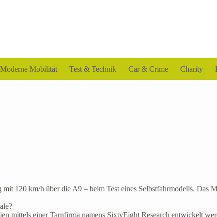
Moderne Mobilität
Test & Technik
Car & Crime
Charity
dig mit 120 km/h über die A9 – beim Test eines Selbstfahrmodells. Das M
ale?
en mittels einer Tarnfirma namens SixtyEight Research entwickelt wer