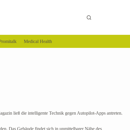
Promitalk
Medical Health
agazin ließ die intelligente Technik gegen Autopilot-Apps antreten.
den. Das Gebäude findet sich in unmittelbarer Nähe des