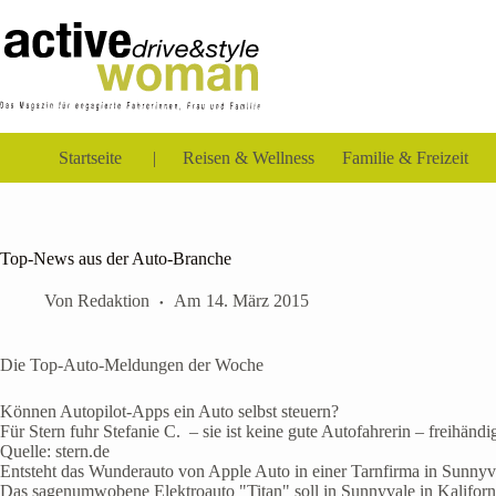
Zum
Inhalt
springen
Startseite
Reisen & Wellness
Familie & Freizeit
Top-News aus der Auto-Branche
Von
Redaktion
Am
14. März 2015
Die Top-Auto-Meldungen der Woche
Können Autopilot-Apps ein Auto selbst steuern?
Für Stern fuhr Stefanie C. – sie ist keine gute Autofahrerin – freihän
Quelle: stern.de
Entsteht das Wunderauto von Apple Auto in einer Tarnfirma in Sunnyv
Das sagenumwobene Elektroauto "Titan" soll in Sunnyvale in Kaliforni