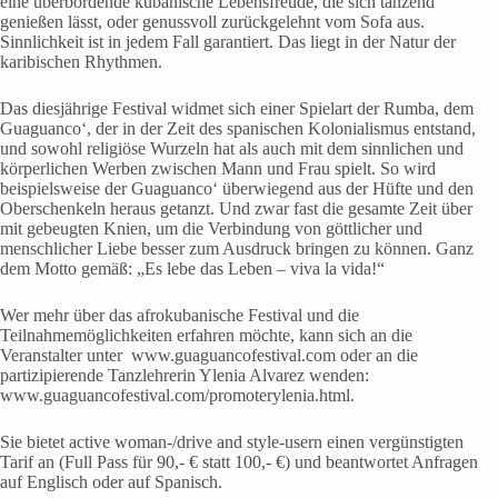
eine überbordende kubanische Lebensfreude, die sich tanzend
genießen lässt, oder genussvoll zurückgelehnt vom Sofa aus.
Sinnlichkeit ist in jedem Fall garantiert. Das liegt in der Natur der
karibischen Rhythmen.
Das diesjährige Festival widmet sich einer Spielart der Rumba, dem
Guaguanco‘, der in der Zeit des spanischen Kolonialismus entstand,
und sowohl religiöse Wurzeln hat als auch mit dem sinnlichen und
körperlichen Werben zwischen Mann und Frau spielt. So wird
beispielsweise der Guaguanco‘ überwiegend aus der Hüfte und den
Oberschenkeln heraus getanzt. Und zwar fast die gesamte Zeit über
mit gebeugten Knien, um die Verbindung von göttlicher und
menschlicher Liebe besser zum Ausdruck bringen zu können. Ganz
dem Motto gemäß: „Es lebe das Leben – viva la vida!“
Wer mehr über das afrokubanische Festival und die
Teilnahmemöglichkeiten erfahren möchte, kann sich an die
Veranstalter unter www.guaguancofestival.com oder an die
partizipierende Tanzlehrerin Ylenia Alvarez wenden:
www.guaguancofestival.com/promoterylenia.html.
Sie bietet active woman-/drive and style-usern einen vergünstigten
Tarif an (Full Pass für 90,- € statt 100,- €) und beantwortet Anfragen
auf Englisch oder auf Spanisch.