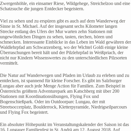
Zwergenhöhle, ein einsamer Riese, Wildgehege, Streichelzoo und eine
Schatzsuche die jungen Entdecker begeistern.
Viel zu sehen und zu erspüren gibt es auch auf dem Wanderweg der
Sinne in St. Michael. Auf der insgesamt sechs Kilometer langen
Strecke entlang des Ufers der Mur warten zehn Stationen mit
ungewöhnlichen Dingen zu sehen, tasten, riechen, hören und
schmecken. Interessante Einblicke in das Leben im Wald gewähren der
Waldlehrpfad am Schwarzenberg, wo der Wichtel Goldi einige kleine
Überraschungen bereit hält und der Pilzlehrpfad in Weißpriach, der
nicht nur Kindern Wissenswertes zu den unterschiedlichen Pilzsorten
vermittelt.
Die Natur auf Wanderwegen und Pfaden im Urlaub zu erleben und zu
entdecken, ist spannend für kleine Forscher. Es gibt im Salzburger
Lungau aber auch jede Menge Action für Familien. Zum Beispiel in
Österreichs größtem Adventurepark am Katschberg mit über 200
Stationen mit Koordinationsübungen, Flying Fox und
Bogenschießpark. Oder im Outdoorparc Lungau, der mit
Streetsoccerplatz, Boulderrock, Kletterpyramide, Niedrigseilparcours
und Flying Fox begeistert.
Ein absoluter Höhepunkt im Veranstaltungskalender der Saison ist das
16. Lungauer Familienfest in St. Andrä am 12. August 2018. Auf