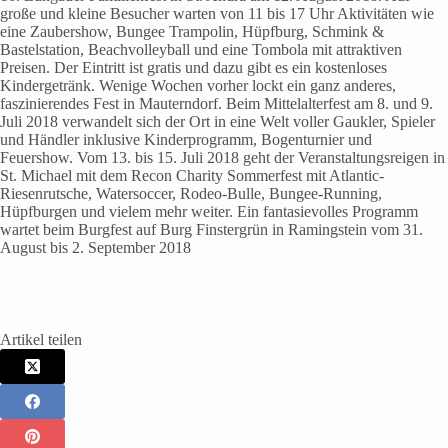
große und kleine Besucher warten von 11 bis 17 Uhr Aktivitäten wie
eine Zaubershow, Bungee Trampolin, Hüpfburg, Schmink &
Bastelstation, Beachvolleyball und eine Tombola mit attraktiven
Preisen. Der Eintritt ist gratis und dazu gibt es ein kostenloses
Kindergetränk. Wenige Wochen vorher lockt ein ganz anderes,
faszinierendes Fest in Mauterndorf. Beim Mittelalterfest am 8. und 9.
Juli 2018 verwandelt sich der Ort in eine Welt voller Gaukler, Spieler
und Händler inklusive Kinderprogramm, Bogenturnier und
Feuershow. Vom 13. bis 15. Juli 2018 geht der Veranstaltungsreigen in
St. Michael mit dem Recon Charity Sommerfest mit Atlantic-
Riesenrutsche, Watersoccer, Rodeo-Bulle, Bungee-Running,
Hüpfburgen und vielem mehr weiter. Ein fantasievolles Programm
wartet beim Burgfest auf Burg Finstergrün in Ramingstein vom 31.
August bis 2. September 2018
Artikel teilen