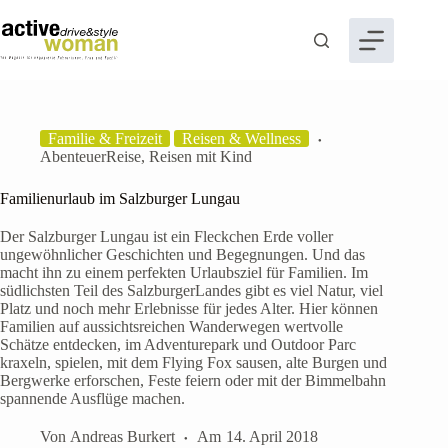
Zum
Inhalt
springen
Familie & Freizeit
Reisen & Wellness
AbenteuerReise
,
Reisen mit Kind
Familienurlaub im Salzburger Lungau
Der Salzburger Lungau ist ein Fleckchen Erde voller
ungewöhnlicher Geschichten und Begegnungen. Und das
macht ihn zu einem perfekten Urlaubsziel für Familien. Im
südlichsten Teil des SalzburgerLandes gibt es viel Natur, viel
Platz und noch mehr Erlebnisse für jedes Alter. Hier können
Familien auf aussichtsreichen Wanderwegen wertvolle
Schätze entdecken, im Adventurepark und Outdoor Parc
kraxeln, spielen, mit dem Flying Fox sausen, alte Burgen und
Bergwerke erforschen, Feste feiern oder mit der Bimmelbahn
spannende Ausflüge machen.
Von
Andreas Burkert
Am
14. April 2018